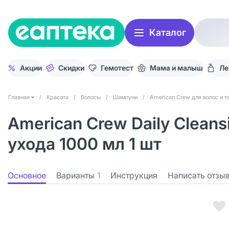
Каталог
Акции
Скидки
Гемотест
Мама и малыш
Ле
Главная
/
Красота
/
Волосы
/
Шампуни
/
American Crew для волос и т
American Crew Daily Clea
ухода 1000 мл 1 шт
Основное
Варианты
1
Инструкция
Написать отзы