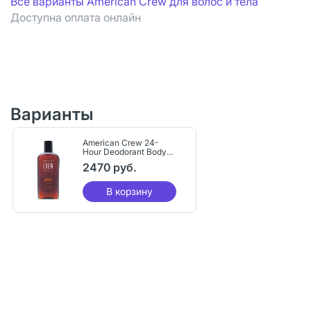
Все варианты American Crew для волос и тела
Доступна оплата онлайн
Варианты
American Crew 24-
Hour Deodorant Body
Wash Гель для душа
2470 руб.
дезодорирующий 450
мл 1 шт
В корзину