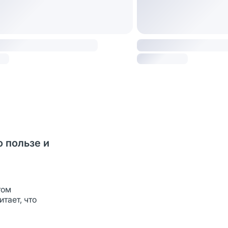
о пользе и
том
тает, что