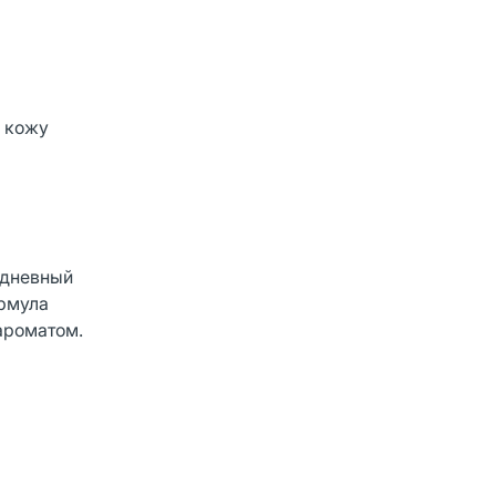
 кожу
едневный
ормула
ароматом.