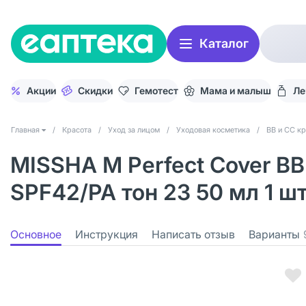
Каталог
Акции
Скидки
Гемотест
Мама и малыш
Ле
Главная
/
Красота
/
Уход за лицом
/
Уходовая косметика
/
BB и CC к
MISSHA М Perfect Cover B
SPF42/PA тон 23 50 мл 1 ш
Основное
Инструкция
Написать отзыв
Варианты