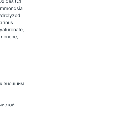
Oxides (CI
 Simmondsia
Hydrolyzed
arinus
yaluronate,
Limonene,
 к внешним
чистой,