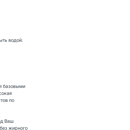
ыть водой.
я базовыми
сокая
тов по
од Ваш
 без жирного