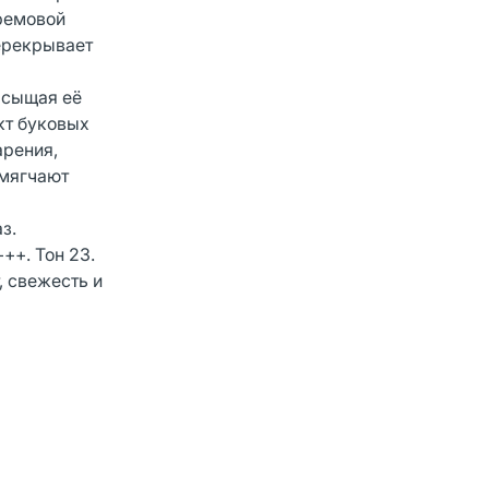
кремовой
перекрывает
асыщая её
кт буковых
арения,
смягчают
з.
++. Тон 23.
, свежесть и