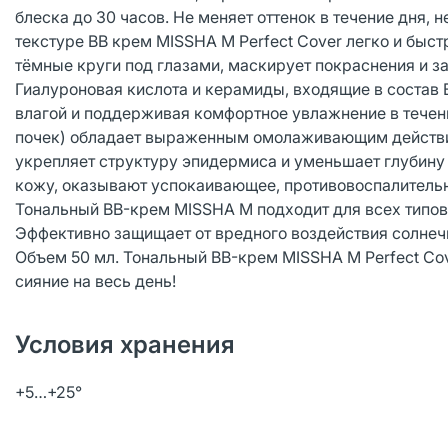
блеска до 30 часов. Не меняет оттенок в течение дня, 
текстуре BB крем MISSHA М Perfect Cover легко и быс
тёмные круги под глазами, маскирует покраснения и з
Гиалуроновая кислота и керамиды, входящие в состав
влагой и поддерживая комфортное увлажнение в течени
почек) обладает выраженным омолаживающим действие
укрепляет структуру эпидермиса и уменьшает глубин
кожу, оказывают успокаивающее, противовоспалительн
Тональный BB-крем MISSHA M подходит для всех типов к
Эффективно защищает от вредного воздействия солнечн
Объем 50 мл. Тональный BB-крем MISSHA M Perfect Cov
сияние на весь день!
Условия хранения
+5…+25°