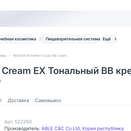
чебная косметика
Пищеварительная система
Ещё
ремы
/
MISSHA М Perfect Cover BB Cream
B Cream EX Тональный BB к
т
9
Доставка
Самовывоз
Арт.
522260
Производитель:
ABLE C&C Co.Ltd, Корея республика