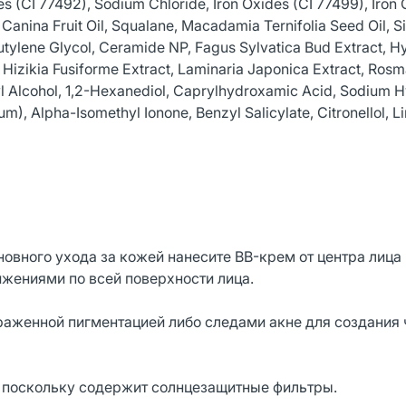
s (CI 77492), Sodium Chloride, Iron Oxides (CI 77499), Iron 
Canina Fruit Oil, Squalane, Macadamia Ternifolia Seed Oil,
utylene Glycol, Ceramide NP, Fagus Sylvatica Bud Extract, 
 Hizikia Fusiforme Extract, Laminaria Japonica Extract, Rosm
zyl Alcohol, 1,2-Hexanediol, Caprylhydroxamic Acid, Sodium H
m), Alpha-Isomethyl Ionone, Benzyl Salicylate, Citronellol, 
овного ухода за кожей нанесите BB-крем от центра лица
жениями по всей поверхности лица.
раженной пигментацией либо следами акне для создания 
, поскольку содержит солнцезащитные фильтры.