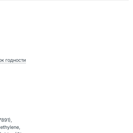
ок годности
7891),
yethylene,