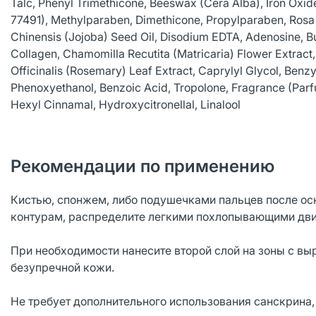
Talc, Phenyl Trimethicone, Beeswax (Cera Alba), Iron Oxide
77491), Methylparaben, Dimethicone, Propylparaben, Rosa 
Chinensis (Jojoba) Seed Oil, Disodium EDTA, Adenosine, B
Collagen, Chamomilla Recutita (Matricaria) Flower Extract,
Officinalis (Rosemary) Leaf Extract, Caprylyl Glycol, Ben
Phenoxyethanol, Benzoic Acid, Tropolone, Fragrance (Parfu
Hexyl Cinnamal, Hydroxycitronellal, Linalool
Рекомендации по применению
Кистью, спонжем, либо подушечками пальцев после осн
контурам, распределите легкими похлопывающими дви
При необходимости нанесите второй слой на зоны с вы
безупречной кожи.
Не требует дополнительного использования санскрина