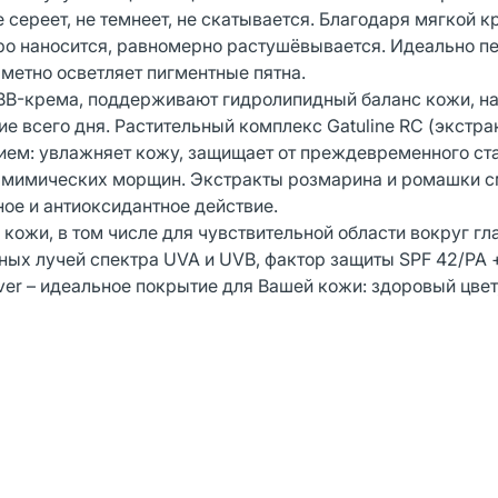
не сереет, не темнеет, не скатывается. Благодаря мягкой 
тро наносится, равномерно растушёвывается. Идеально 
аметно осветляет пигментные пятна.
 BB-крема, поддерживают гидролипидный баланс кожи, н
е всего дня. Растительный комплекс Gatuline RC (экстра
м: увлажняет кожу, защищает от преждевременного ст
у мимических морщин. Экстракты розмарина и ромашки 
ое и антиоксидантное действие.
ожи, в том числе для чувствительной области вокруг гла
ых лучей спектра UVA и UVB, фактор защиты SPF 42/PA +
er – идеальное покрытие для Вашей кожи: здоровый цвет