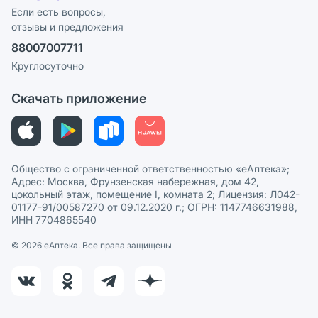
Программа СберСпасибо
Реклама на сайте
Если есть вопросы,
отзывы и предложения
Политика конфиденциальности
Ваши товары на ЕАПТЕКЕ
88007007711
Пользовательское соглашение
Сотрудничество для аптек
Круглосуточно
Политика рекомендаций
СМИ о нас
Скачать приложение
Этика и соответствие
Политика в отношении обработки персональных данных
Общество с ограниченной ответственностью «еАптека»;
Адрес: Москва, Фрунзенская набережная, дом 42,
цокольный этаж, помещение I, комната 2; Лицензия: Л042-
01177-91/00587270 от 09.12.2020 г.; ОГРН: 1147746631988,
ИНН 7704865540
© 2026 eАптека. Все права защищены