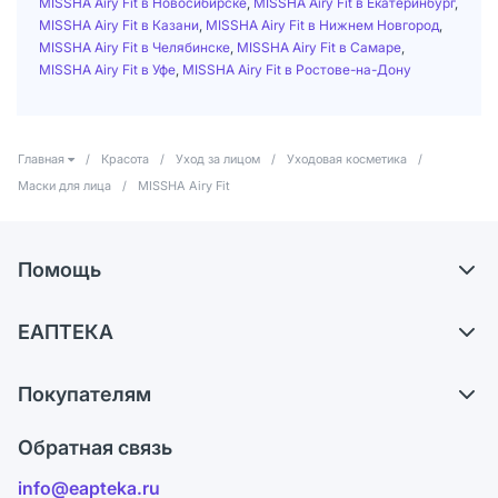
MISSHA Airy Fit в Новосибирске
,
MISSHA Airy Fit в Екатеринбург
,
MISSHA Airy Fit в Казани
,
MISSHA Airy Fit в Нижнем Новгород
,
MISSHA Airy Fit в Челябинске
,
MISSHA Airy Fit в Самаре
,
MISSHA Airy Fit в Уфе
,
MISSHA Airy Fit в Ростове-на-Дону
Главная
/
Красота
/
Уход за лицом
/
Уходовая косметика
/
Маски для лица
/
MISSHA Airy Fit
Помощь
Доставка
ЕАПТЕКА
Самовывоз из аптек
О компании
Обмен и возврат
Покупателям
Карьера
Что с моим заказом?
Оплата
Поставщики
Обратная связь
Ответы на вопросы
Отзывы
Лицензия
info@eapteka.ru
Блог