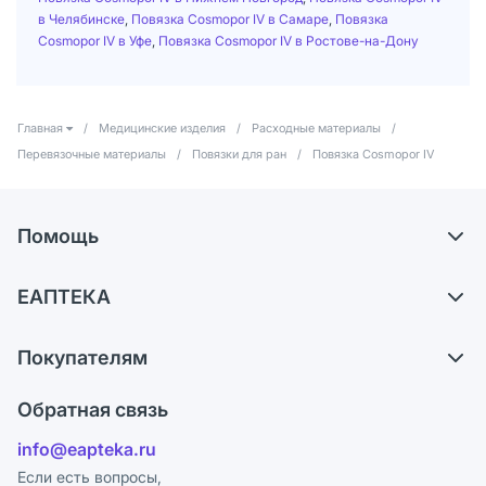
в Челябинске
,
Повязка Cosmopor IV в Самаре
,
Повязка
Cosmopor IV в Уфе
,
Повязка Cosmopor IV в Ростове-на-Дону
Главная
/
Медицинские изделия
/
Расходные материалы
/
Перевязочные материалы
/
Повязки для ран
/
Повязка Cosmopor IV
Помощь
Доставка
ЕАПТЕКА
Самовывоз из аптек
О компании
Обмен и возврат
Покупателям
Карьера
Что с моим заказом?
Оплата
Поставщики
Обратная связь
Ответы на вопросы
Отзывы
Лицензия
info@eapteka.ru
Блог
Программа СберСпасибо
Реклама на сайте
Если есть вопросы,