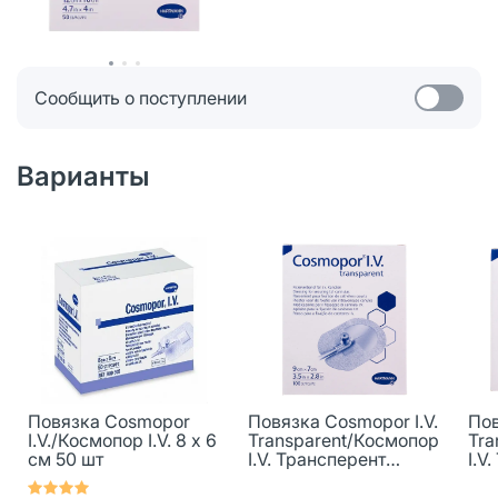
Сообщить о поступлении
Варианты
Повязка Cosmopor
Повязка Cosmopor I.V.
Пов
I.V./Космопор I.V. 8 х 6
Transparent/Космопор
Tra
см 50 шт
I.V. Трансперент
I.V
пластырного типа для
пла
фиксации канюль
фик