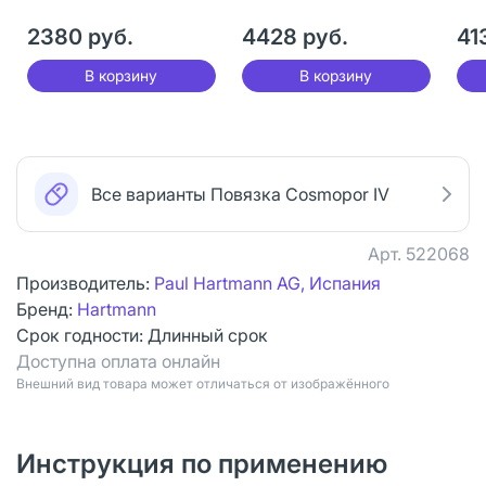
стерильная 9 х 7 см
сте
2380 руб.
4428 руб.
41
100 шт
100
В корзину
В корзину
Все варианты Повязка Cosmopor IV
Арт.
522068
Производитель:
Paul Hartmann AG, Испания
Бренд:
Hartmann
Срок годности:
Длинный срок
Доступна оплата онлайн
Bнешний вид товара может отличаться от изображённого
Инструкция по применению