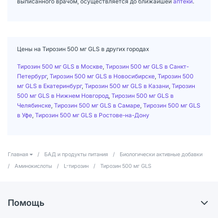
выписанного врачом, осуществляется до ближайшей
аптеки
.
Цены на Тирозин 500 мг GLS в других городах
Тирозин 500 мг GLS в Москве
,
Тирозин 500 мг GLS в Санкт-
Петербург
,
Тирозин 500 мг GLS в Новосибирске
,
Тирозин 500
мг GLS в Екатеринбург
,
Тирозин 500 мг GLS в Казани
,
Тирозин
500 мг GLS в Нижнем Новгород
,
Тирозин 500 мг GLS в
Челябинске
,
Тирозин 500 мг GLS в Самаре
,
Тирозин 500 мг GLS
в Уфе
,
Тирозин 500 мг GLS в Ростове-на-Дону
Главная
/
БАД и продукты питания
/
Биологически активные добавки
/
Аминокислоты
/
L-тирозин
/
Тирозин 500 мг GLS
Помощь