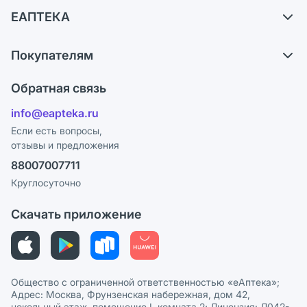
Доставка
ЕАПТЕКА
Самовывоз из аптек
О компании
Обмен и возврат
Покупателям
Карьера
Что с моим заказом?
Оплата
Поставщики
Обратная связь
Ответы на вопросы
Отзывы
Лицензия
info@eapteka.ru
Блог
Программа СберСпасибо
Реклама на сайте
Если есть вопросы,
отзывы и предложения
Политика конфиденциальности
Ваши товары на ЕАПТЕКЕ
88007007711
Пользовательское соглашение
Сотрудничество для аптек
Круглосуточно
Политика рекомендаций
СМИ о нас
Скачать приложение
Этика и соответствие
Политика в отношении обработки персональных данных
Общество с ограниченной ответственностью «еАптека»;
Адрес: Москва, Фрунзенская набережная, дом 42,
цокольный этаж, помещение I, комната 2; Лицензия: Л042-