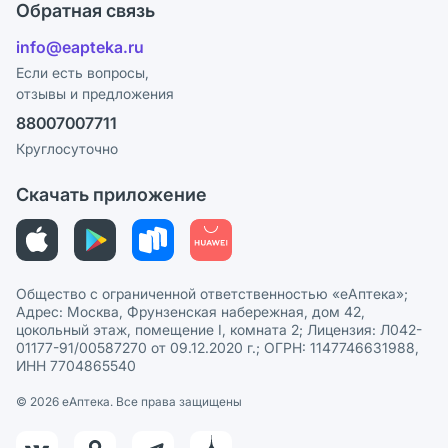
Поставщики
Обратная связь
Ответы на вопросы
Отзывы
Лицензия
info@eapteka.ru
Блог
Программа СберСпасибо
Реклама на сайте
Если есть вопросы,
отзывы и предложения
Политика конфиденциальности
Ваши товары на ЕАПТЕКЕ
88007007711
Пользовательское соглашение
Сотрудничество для аптек
Круглосуточно
Политика рекомендаций
СМИ о нас
Скачать приложение
Этика и соответствие
Политика в отношении обработки персональных данных
Общество с ограниченной ответственностью «еАптека»;
Адрес: Москва, Фрунзенская набережная, дом 42,
цокольный этаж, помещение I, комната 2; Лицензия: Л042-
01177-91/00587270 от 09.12.2020 г.; ОГРН: 1147746631988,
ИНН 7704865540
© 2026 eАптека. Все права защищены