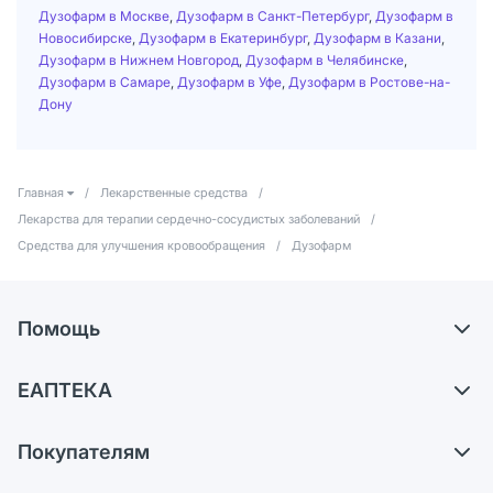
Дузофарм в Москве
,
Дузофарм в Санкт-Петербург
,
Дузофарм в
Новосибирске
,
Дузофарм в Екатеринбург
,
Дузофарм в Казани
,
Дузофарм в Нижнем Новгород
,
Дузофарм в Челябинске
,
Дузофарм в Самаре
,
Дузофарм в Уфе
,
Дузофарм в Ростове-на-
Дону
Главная
/
Лекарственные средства
/
Лекарства для терапии сердечно-сосудистых заболеваний
/
Средства для улучшения кровообращения
/
Дузофарм
Помощь
Доставка
ЕАПТЕКА
Самовывоз из аптек
О компании
Обмен и возврат
Покупателям
Карьера
Что с моим заказом?
Оплата