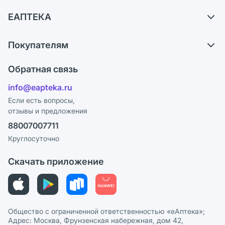
Доставка
ЕАПТЕКА
Самовывоз из аптек
О компании
Обмен и возврат
Покупателям
Карьера
Что с моим заказом?
Оплата
Поставщики
Обратная связь
Ответы на вопросы
Отзывы
Лицензия
info@eapteka.ru
Блог
Программа СберСпасибо
Реклама на сайте
Если есть вопросы,
отзывы и предложения
Политика конфиденциальности
Ваши товары на ЕАПТЕКЕ
88007007711
Пользовательское соглашение
Сотрудничество для аптек
Круглосуточно
Политика рекомендаций
СМИ о нас
Скачать приложение
Этика и соответствие
Политика в отношении обработки персональных данных
Общество с ограниченной ответственностью «еАптека»;
Адрес: Москва, Фрунзенская набережная, дом 42,