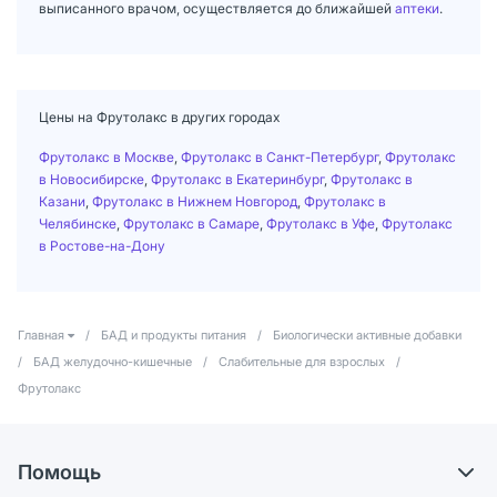
выписанного врачом, осуществляется до ближайшей
аптеки
.
Цены на Фрутолакс в других городах
Фрутолакс в Москве
,
Фрутолакс в Санкт-Петербург
,
Фрутолакс
в Новосибирске
,
Фрутолакс в Екатеринбург
,
Фрутолакс в
Казани
,
Фрутолакс в Нижнем Новгород
,
Фрутолакс в
Челябинске
,
Фрутолакс в Самаре
,
Фрутолакс в Уфе
,
Фрутолакс
в Ростове-на-Дону
Главная
/
БАД и продукты питания
/
Биологически активные добавки
/
БАД желудочно-кишечные
/
Слабительные для взрослых
/
Фрутолакс
Помощь