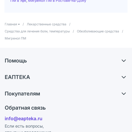
ПМ в Уфе
,
Мигренол ПМ в Ростове-на-Дону
Главная
/
Лекарственные средства
/
Средства для лечения боли, температуры
/
Обезболивающие средства
/
Мигренол ПМ
Помощь
Доставка
ЕАПТЕКА
Самовывоз из аптек
О компании
Обмен и возврат
Покупателям
Карьера
Что с моим заказом?
Оплата
Поставщики
Обратная связь
Ответы на вопросы
Отзывы
Лицензия
info@eapteka.ru
Блог
Программа СберСпасибо
Реклама на сайте
Если есть вопросы,