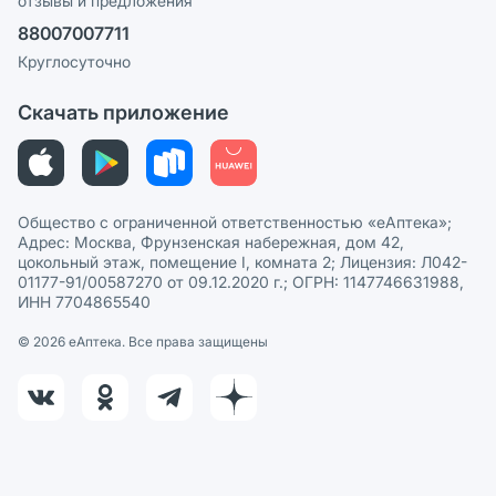
отзывы и предложения
Политика конфиденциальности
Ваши товары на ЕАПТЕКЕ
88007007711
Пользовательское соглашение
Сотрудничество для аптек
Круглосуточно
Политика рекомендаций
СМИ о нас
Скачать приложение
Этика и соответствие
Политика в отношении обработки персональных данных
Общество с ограниченной ответственностью «еАптека»;
Адрес: Москва, Фрунзенская набережная, дом 42,
цокольный этаж, помещение I, комната 2; Лицензия: Л042-
01177-91/00587270 от 09.12.2020 г.; ОГРН: 1147746631988,
ИНН 7704865540
© 2026 eАптека. Все права защищены