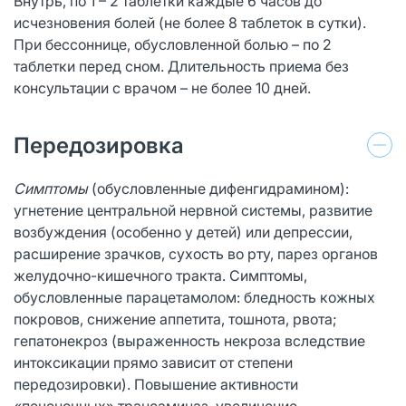
Внутрь, по 1 – 2 таблетки каждые 6 часов до
исчезновения болей (не более 8 таблеток в сутки).
При бессоннице, обусловленной болью – по 2
таблетки перед сном. Длительность приема без
консультации с врачом – не более 10 дней.
Передозировка
Симптомы
(обусловленные дифенгидрамином):
угнетение центральной нервной системы, развитие
возбуждения (особенно у детей) или депрессии,
расширение зрачков, сухость во рту, парез органов
желудочно-кишечного тракта. Симптомы,
обусловленные парацетамолом: бледность кожных
покровов, снижение аппетита, тошнота, рвота;
гепатонекроз (выраженность некроза вследствие
интоксикации прямо зависит от степени
передозировки). Повышение активности
«печеночных» трансаминаз, увеличение