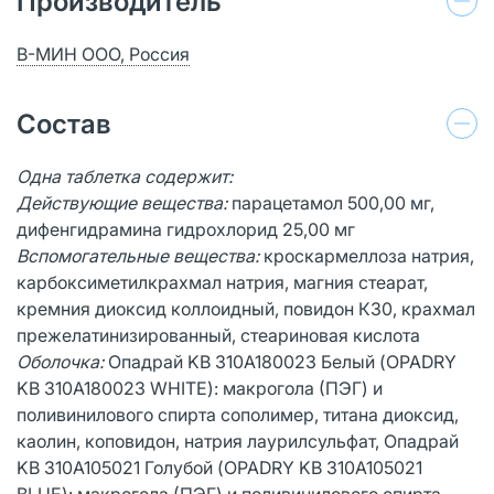
Производитель
В-МИН ООО, Россия
Состав
Одна таблетка содержит:
Действующие вещества:
парацетамол 500,00 мг,
дифенгидрамина гидрохлорид 25,00 мг
Вспомогательные вещества:
кроскармеллоза натрия,
карбоксиметилкрахмал натрия, магния стеарат,
кремния диоксид коллоидный, повидон К30, крахмал
прежелатинизированный, стеариновая кислота
Оболочка:
Опадрай KB 310A180023 Белый (OPADRY
KB 310A180023 WHITE): макрогола (ПЭГ) и
поливинилового спирта сополимер, титана диоксид,
каолин, коповидон, натрия лаурилсульфат, Опадрай
KB 310A105021 Голубой (OPADRY KB 310A105021
BLUE): макрогола (ПЭГ) и поливинилового спирта