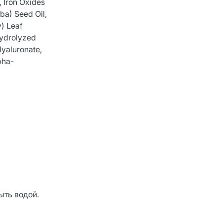
 Iron Oxides
ba) Seed Oil,
y) Leaf
Hydrolyzed
Hyaluronate,
pha-
ыть водой.