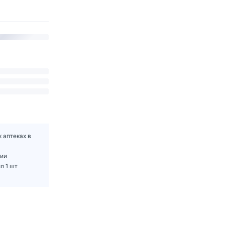
 аптеках в
нии
л 1 шт