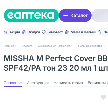
Каталог
Акции
Скидки
Гемотест
Мама и малыш
Ле
Главная
/
Красота
/
Декоративная косметика
/
Тональные средства
/
MISSHA М Perfect Cover B
SPF42/PA тон 23 20 мл 1 ш
Основное
Инструкция
Написать отзыв
Варианты