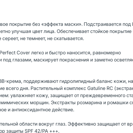
овое покрытие без «эффекта маски». Подстраивается под
етно улучшая цвет лица. Обеспечивает стойкое покрытие
 сереет, не темнеет, не скатывается.
erfect Cover легко и быстро наносится, равномерно
 под глазами, маскирует покраснения и заметно осветля
 BB-крема, поддерживают гидролипидный баланс кожи, н
е всего дня. Растительный комплекс Gatuline RC (экстра
м: увлажняет кожу, защищает от преждевременного ст
у мимических морщин. Экстракты розмарина и ромашки 
ое и антиоксидантное действие.
ительной области вокруг глаз. Эффективно защищает от в
ор защиты SPF 42/PA +++.