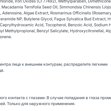
loride, Iron Oxides (CI 77492), Methylparaben, Dimethicone,
e, Macadamia Ternifolia Seed Oil, Simmondsia Chinensis (Jojo
, Adenosine, Algae Extract, Rosmarinus Officinalis (Rosemar
 Ceramide NP, Butylene Glycol, Fagus Sylvatica Bud Extract, 
l, Caprylhydroxamic Acid, Tocopherol, Benzoic Acid, Sodium 
l Methylpropional, Benzyl Salicylate, Hydroxycitronellal, Al
monene.
центра лица к внешним контурам, распределите легкими
а.
го контакта с глазами. В случае попадания в глаза пром
чей. Только для наружного применения.