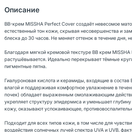
Описание
BB-крем MISSHA Perfect Cover создаёт невесомое мат
естественный тон кожи, скрывая несовершенства и зам
блеска до 30 часов. Не меняет оттенок в течение дня, не
Благодаря мягкой кремовой текстуре BB крем MISSHA P
растушёвывается. Идеально перекрывает тёмные круги
пигментные пятна.
Гиалуроновая кислота и керамиды, входящие в состав
влагой и поддерживая комфортное увлажнение в течени
почек) обладает выраженным омолаживающим действие
укрепляет структуру эпидермиса и уменьшает глубин
кожу, оказывают успокаивающее, противовоспалительн
Подходит для всех типов кожи, в том числе для чувств
воздействия солнечных лучей спектра UVA и UVB, факт