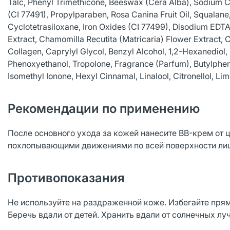
Talc, Phenyl Trimethicone, Beeswax (Cera Alba), Sodium Ch
(CI 77491), Propylparaben, Rosa Canina Fruit Oil, Squalan
Cyclotetrasiloxane, Iron Oxides (CI 77499), Disodium EDTA
Extract, Chamomilla Recutita (Matricaria) Flower Extract,
Collagen, Caprylyl Glycol, Benzyl Alcohol, 1,2-Hexanedio
Phenoxyethanol, Tropolone, Fragrance (Parfum), Butylpheny
Isomethyl Ionone, Hexyl Cinnamal, Linalool, Citronellol, Li
Рекомендации по применению
После основного ухода за кожей нанесите BB-крем от 
похлопывающими движениями по всей поверхности лиц
Противопоказания
Не используйте на раздраженной коже. Избегайте прямо
Беречь вдали от детей. Хранить вдали от солнечных лу