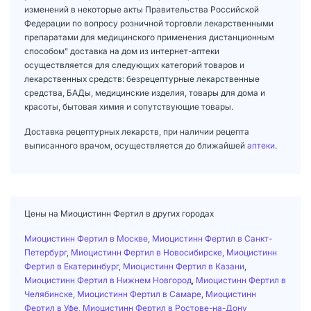
изменений в некоторые акты Правительства Российской
Федерации по вопросу розничной торговли лекарственными
препаратами для медицинского применения дистанционным
способом" доставка на дом из интернет-аптеки
осуществляется для следующих категорий товаров и
лекарственных средств: безрецептурные лекарственные
средства, БАДы, медицинские изделия, товары для дома и
красоты, бытовая химия и сопутствующие товары.
Доставка рецептурных лекарств, при наличии рецепта
выписанного врачом, осуществляется до ближайшей
аптеки
.
Цены на Миоцистинн Фертил в других городах
Миоцистинн Фертил в Москве
,
Миоцистинн Фертил в Санкт-
Петербург
,
Миоцистинн Фертил в Новосибирске
,
Миоцистинн
Фертил в Екатеринбург
,
Миоцистинн Фертил в Казани
,
Миоцистинн Фертил в Нижнем Новгород
,
Миоцистинн Фертил в
Челябинске
,
Миоцистинн Фертил в Самаре
,
Миоцистинн
Фертил в Уфе
,
Миоцистинн Фертил в Ростове-на-Дону