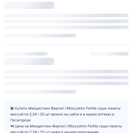
🏪 Купить Миоцистинн Фертил / Miocystinn Fertile саше-пакеты
массой по 2,34 г 20 шт можно на сайте и в наших аптеках в
Пятигорске
📲 Цена на Миоцистинн Фертил / Miocystinn Fertile саше-пакеты
массой по 2,34 г 20 шт ниже в нашем приложении