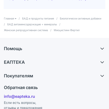
Главная
/
БАД и продукты питания
/
Биологически активные добавки
/
БАД витаминсодержащие + минералы
/
Женская репродуктивная система
/
Миоцистинн Фертил
Помощь
Доставка
ЕАПТЕКА
Самовывоз из аптек
О компании
Обмен и возврат
Покупателям
Карьера
Что с моим заказом?
Оплата
Поставщики
Обратная связь
Ответы на вопросы
Отзывы
Лицензия
info@eapteka.ru
Блог
Программа СберСпасибо
Реклама на сайте
Если есть вопросы,
отзывы и предложения
Политика конфиденциальности