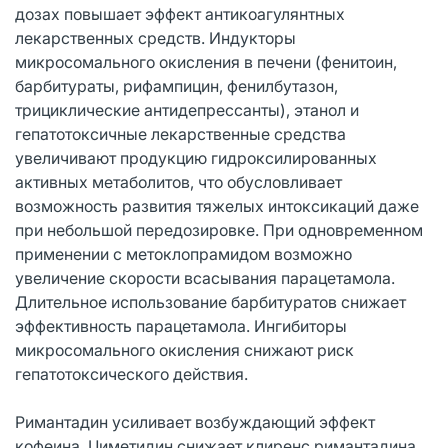
дозах повышает эффект антикоагулянтных
лекарственных средств. Индукторы
микросомального окисления в печени (фенитоин,
барбитураты, рифампицин, фенилбутазон,
трициклические антидепрессанты), этанол и
гепатотоксичные лекарственные средства
увеличивают продукцию гидроксилированных
активных метаболитов, что обусловливает
возможность развития тяжелых интоксикаций даже
при небольшой передозировке. При одновременном
применении с метоклопрамидом возможно
увеличение скорости всасывания парацетамола.
Длительное использование барбитуратов снижает
эффективность парацетамола. Ингибиторы
микросомального окисления снижают риск
гепатотоксического действия.
Римантадин усиливает возбуждающий эффект
кофеина. Циметидин снижает клиренс римантадина