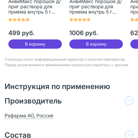
АнвиМакс порошок д/
АнвиМакс порошок д/
Ан
приг раствора для
приг раствора для
пр
приема внутрь 5 г
приема внутрь 5 г
при
лимон с медом пак 12
клюква пак 24 шт
клю
шт
499 руб.
1006 руб.
62
В корзину
В корзину
Страница носит информационный характер о наличии препаратов.
Перед назначением и применением проконсультируйтесь с врачом
Инструкция по применению
Производитель
Рафарма АО, Россия
Состав