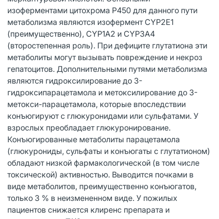
изоферментами цитохрома Р450 для данного пути
метаболизма являются изофермент CYP2E1
(преимущественно), CYP1A2 и CYP3A4
(второстепенная роль). При дефиците глутатиона эти
метаболиты могут вызывать повреждение и некроз
гепатоцитов. Дополнительными путями метаболизма
являются гидроксилирование до 3-
гидроксипарацетамола и метоксилирование до 3-
метокси-парацетамола, которые впоследствии
конъюгируют с глюкуронидами или сульфатами. У
взрослых преобладает глюкуронирование.
Конъюгированные метаболиты парацетамола
(глюкурониды, сульфаты и конъюгаты с глутатионом)
обладают низкой фармакологической (в том числе
токсической) активностью. Выводится почками в
виде метаболитов, преимущественно конъюгатов,
только 3 % в неизмененном виде. У пожилых
пациентов снижается клиренс препарата и