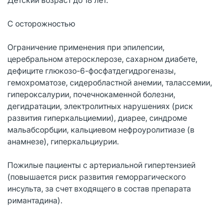
С осторожностью
Ограничение применения при эпилепсии,
церебральном атеросклерозе, сахарном диабете,
дефиците глюкозо-6-фосфатдегидрогеназы,
гемохроматозе, сидеробластной анемии, талассемии,
гипероксалурии, почечнокаменной болезни,
дегидратации, электролитных нарушениях (риск
развития гиперкальциемии), диарее, синдроме
мальабсорбции, кальциевом нефроуролитиазе (в
анамнезе), гиперкальциурии.
Пожилые пациенты с артериальной гипертензией
(повышается риск развития геморрагического
инсульта, за счет входящего в состав препарата
римантадина).