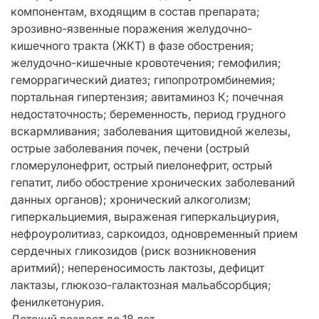
компонентам, входящим в состав препарата;
эрозивно-язвенные поражения желудочно-
кишечного тракта (ЖКТ) в фазе обострения;
желудочно-кишечные кровотечения; гемофилия;
геморрагический диатез; гипопротромбинемия;
портальная гипертензия; авитаминоз К; почечная
недостаточность; беременность, период грудного
вскармливания; заболевания щитовидной железы,
острые заболевания почек, печени (острый
гломерулонефрит, острый пиелонефрит, острый
гепатит, либо обострение хронических заболеваний
данных органов); хронический алкоголизм;
гиперкальциемия, выраженая гиперкальциурия,
нефроуролитиаз, саркоидоз, одновременный прием
сердечных гликозидов (риск возникновения
аритмий); непереносимость лактозы, дефицит
лактазы, глюкозо-галактозная мальабсорбция;
фенилкетонурия.
Детский возраст до 18 лет.