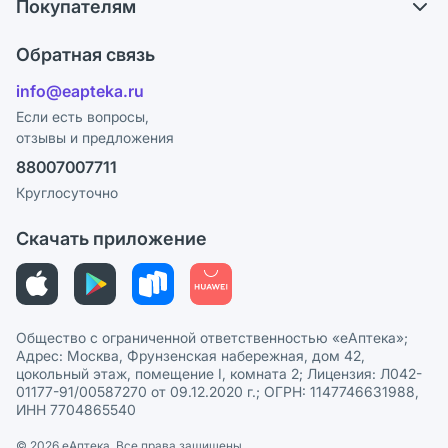
Покупателям
Карьера
Что с моим заказом?
Оплата
Поставщики
Обратная связь
Ответы на вопросы
Отзывы
Лицензия
info@eapteka.ru
Блог
Программа СберСпасибо
Реклама на сайте
Если есть вопросы,
отзывы и предложения
Политика конфиденциальности
Ваши товары на ЕАПТЕКЕ
88007007711
Пользовательское соглашение
Сотрудничество для аптек
Круглосуточно
Политика рекомендаций
СМИ о нас
Скачать приложение
Этика и соответствие
Политика в отношении обработки персональных данных
Общество с ограниченной ответственностью «еАптека»;
Адрес: Москва, Фрунзенская набережная, дом 42,
цокольный этаж, помещение I, комната 2; Лицензия: Л042-
01177-91/00587270 от 09.12.2020 г.; ОГРН: 1147746631988,
ИНН 7704865540
© 2026 eАптека. Все права защищены