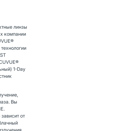
ктные линзы
ах компании
CUVUE®
 технологии
IST
 ACUVUE®
ьный) 1-Day
стник
лучение,
лаза. Вы
Е.
 зависит от
облачный
излучения