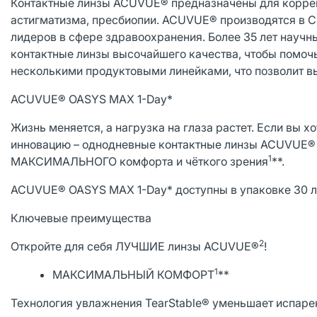
Контактные линзы ACUVUE® предназначены для коррек
астигматизма, пресбиопии. ACUVUE® производятся в С
лидеров в сфере здравоохранения. Более 35 лет науч
контактные линзы высочайшего качества, чтобы помоч
несколькими продуктовыми линейками, что позволит в
ACUVUE® OASYS MAX 1-Day*
Жизнь меняется, а нагрузка на глаза растет. Если вы 
инновацию – однодневные контактные линзы ACUVUE® O
1
МАКСИМАЛЬНОГО комфорта и чёткого зрения
**.
ACUVUE® OASYS MAX 1-Day* доступны в упаковке 30 ли
Ключевые преимущества
2
Откройте для себя ЛУЧШИЕ линзы ACUVUE®
!
1
МАКСИМАЛЬНЫЙ КОМФОРТ
**
Технология увлажнения TearStable® уменьшает испарен