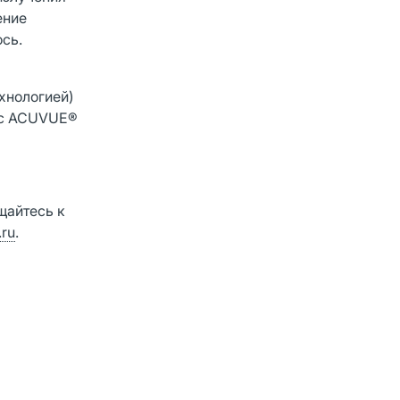
ение
ось.
хнологией)
ю с ACUVUE®
щайтесь к
ru
.