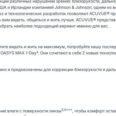
ции различных нарушений зрения: близорукости, дально
ША и Ирландии компанией Johnson & Johnson, одним из 
ных и технологических разработок позволяют ACUVUE® п
ь вам видеть, общаться и жить лучше. ACUVUE® предста
ыбрать наиболее подходящий вариант именно для вас.
хотите видеть и жить на максимум, попробуйте нашу посл
ASYS MAX 1-Day*. Они сочетают в себе 2 новые техноло
нз и предназначены для коррекции близорукости и даль
3,4***
ие влаги с поверхности линзы
, чтобы комфорт оста
1