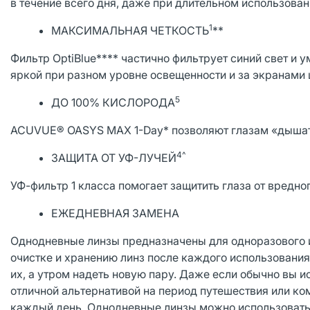
в течение всего дня, даже при длительном использова
1
МАКСИМАЛЬНАЯ ЧЕТКОСТЬ
**
Фильтр OptiBlue**** частично фильтрует синий свет и 
яркой при разном уровне освещенности и за экранами
5
ДО 100% КИСЛОРОДА
ACUVUE® OASYS MAX 1-Day* позволяют глазам «дышать»
4^
ЗАЩИТА ОТ УФ-ЛУЧЕЙ
УФ-фильтр 1 класса помогает защитить глаза от вредно
ЕЖЕДНЕВНАЯ ЗАМЕНА
Однодневные линзы предназначены для одноразового ис
очистке и хранению линз после каждого использования
их, а утром надеть новую пару. Даже если обычно вы 
отличной альтернативой на период путешествия или ко
каждый день. Однодневные линзы можно использовать т