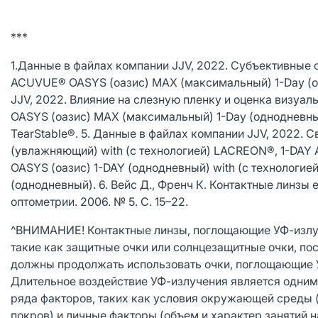
***
1.Данные в файлах компании JJV, 2022. Субъективные 
ACUVUE® OASYS (оазис) MAX (максимальный) 1-Day (о
JJV, 2022. Влияние на слезную пленку и оценка визу
OASYS (оазис) MAX (максимальный) 1-Day (однодневный
TearStable®. 5. Данные в файлах компании JJV, 2022.
(увлажняющий) with (с технологией) LACREON®, 1-DA
OASYS (оазис) 1-DAY (однодневный) with (с технолог
(однодневный). 6. Вейс Д., Френч К. Контактные линзы
оптометрии. 2006. № 5. С. 15–22.
^ВНИМАНИЕ! Контактные линзы, поглощающие УФ-излуч
такие как защитные очки или солнцезащитные очки, пос
должны продолжать использовать очки, поглощающие 
Длительное воздействие УФ-излучения является одним 
ряда факторов, таких как условия окружающей среды 
покров) и личные факторы (объем и характер занятий н