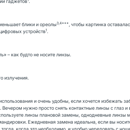
нии гаджетов
.
3,4***
уменьшает блики и ореолы
, чтобы картинка оставалас
1
 цифровых устройств
.
 – как будто не носите линзы.
го излучения.
пользования и очень удобны, если хочется избежать заб
. Вечером нужно просто снять контактные линзы с глаз и
используете линзы плановой замены, однодневные линзы м
мандировки. Ежедневная замена идеальна, если вы носит
огда, когда это необходимо, и удобно чередовать с нош