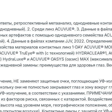
ответы, ретроспективный метаанализ, однодневные конта
днодневный). 2. Среди линз ACUVUE®. 3. Данные в файл
альных артефактов с помощью однодневного семейства A
). 4. Данные в файлах компании JJV, 2022. Определение
 Свойства материалов контактных линз 1-DAY ACUVUE® MO
Y ACUVUE® TruEye® with (с технологией) HYDRACLEAR®1,
ией) HydraLuxe® и ACUVUE® OASYS (оазис) MAX (максимал
 ежедневной замены: преимущества для здоровья глаз. Ве
ение, НЕ заменяют защитные очки, поглощающие УФ-из
кольку они не полностью закрывают глаз и зону вокруг г
УФ-излучение, в соответствии с указаниями. ПРИМЕЧАНИ
из факторов риска, связанных с катарактой. Воздействие
(высота над уровнем моря, географическое положение, 
а открытом воздухе). Контактные линзы с защитой от УФ-