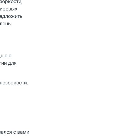
зоркости,
мировых
редложить
влены
еднюю
гии для
нозоркости.
вался с вами