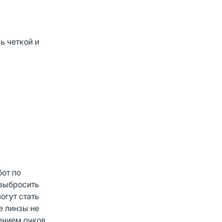
ь чeткой и
от по
 выбросить
огут стать
е линзы не
ением очков.