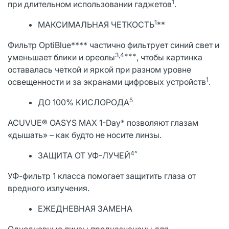
1
при длительном использовании гаджетов
.
1
МАКСИМАЛЬНАЯ ЧЕТКОСТЬ
**
Фильтр OptiBlue**** частично фильтрует синий свет и
3,4***
уменьшает блики и ореолы
, чтобы картинка
оставалась чeткой и яркой при разном уровне
1
освещенности и за экранами цифровых устройств
.
5
ДО 100% КИСЛОРОДА
ACUVUE® OASYS MAX 1-Day* позволяют глазам
«дышать» – как будто не носите линзы.
4^
ЗАЩИТА ОТ УФ-ЛУЧЕЙ
УФ-фильтр 1 класса помогает защитить глаза от
вредного излучения.
ЕЖЕДНЕВНАЯ ЗАМЕНА
Однодневные линзы предназначены для