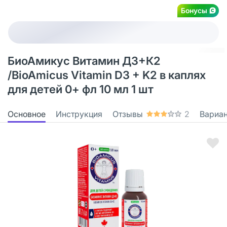
Бонусы
БиоАмикус Витамин Д3+К2
/BioAmicus Vitamin D3 + K2 в каплях
для детей 0+ фл 10 мл 1 шт
Основное
Инструкция
Отзывы
2
Вариа