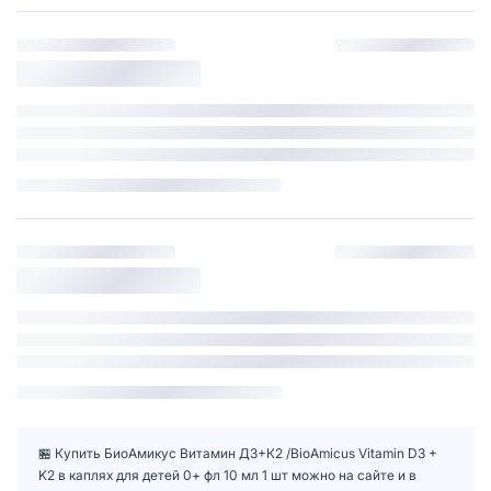
🏪 Купить БиоАмикус Витамин Д3+К2 /BioAmicus Vitamin D3 +
K2 в каплях для детей 0+ фл 10 мл 1 шт можно на сайте и в