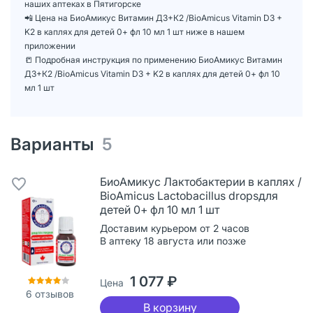
наших аптеках в Пятигорске
📲 Цена на БиоАмикус Витамин Д3+К2 /BioAmicus Vitamin D3 +
K2 в каплях для детей 0+ фл 10 мл 1 шт ниже в нашем
приложении
📒 Подробная инструкция по применению БиоАмикус Витамин
Д3+К2 /BioAmicus Vitamin D3 + K2 в каплях для детей 0+ фл 10
мл 1 шт
Варианты
5
БиоАмикус Лактобактерии в каплях /
BioAmicus Lactobacillus dropsдля
детей 0+ фл 10 мл 1 шт
Доставим курьером от 2 часов
В аптеку 18 августа или позже
1 077 ₽
Цена
6
отзывов
В корзину