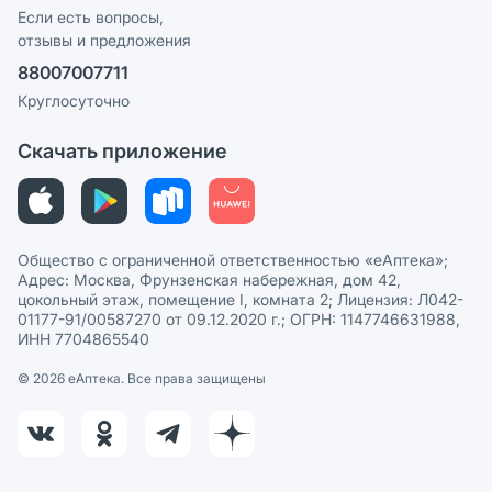
Программа СберСпасибо
Реклама на сайте
Если есть вопросы,
отзывы и предложения
Политика конфиденциальности
Ваши товары на ЕАПТЕКЕ
88007007711
Пользовательское соглашение
Сотрудничество для аптек
Круглосуточно
Политика рекомендаций
СМИ о нас
Скачать приложение
Этика и соответствие
Политика в отношении обработки персональных данных
Общество с ограниченной ответственностью «еАптека»;
Адрес: Москва, Фрунзенская набережная, дом 42,
цокольный этаж, помещение I, комната 2; Лицензия: Л042-
01177-91/00587270 от 09.12.2020 г.; ОГРН: 1147746631988,
ИНН 7704865540
© 2026 eАптека. Все права защищены