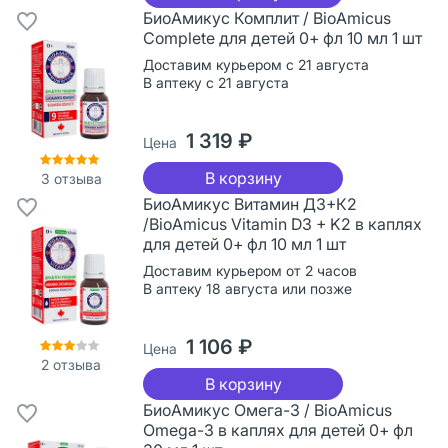
БиоАмикус Комплит / BioAmicus
Complete для детей 0+ фл 10 мл 1 шт
Доставим курьером с 21 августа
В аптеку с 21 августа
1 319 ₽
Цена
В корзину
3
отзыва
БиоАмикус Витамин Д3+К2
/BioAmicus Vitamin D3 + K2 в каплях
для детей 0+ фл 10 мл 1 шт
Доставим курьером от 2 часов
В аптеку 18 августа или позже
1 106 ₽
Цена
2
отзыва
В корзину
БиоАмикус Омега-3 / BioAmicus
Omega-3 в каплях для детей 0+ фл