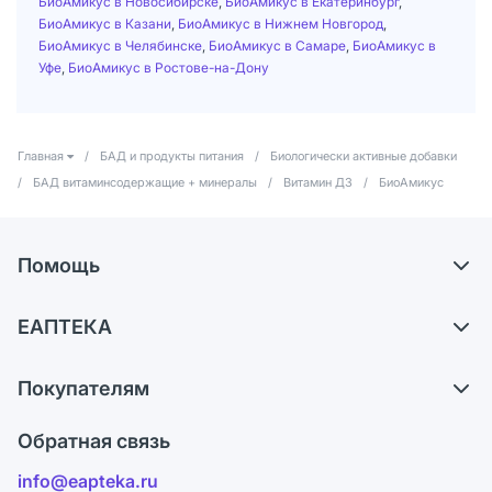
БиоАмикус в Новосибирске
,
БиоАмикус в Екатеринбург
,
БиоАмикус в Казани
,
БиоАмикус в Нижнем Новгород
,
БиоАмикус в Челябинске
,
БиоАмикус в Самаре
,
БиоАмикус в
Уфе
,
БиоАмикус в Ростове-на-Дону
Главная
/
БАД и продукты питания
/
Биологически активные добавки
/
БАД витаминсодержащие + минералы
/
Витамин Д3
/
БиоАмикус
Помощь
Доставка
ЕАПТЕКА
Самовывоз из аптек
О компании
Обмен и возврат
Покупателям
Карьера
Что с моим заказом?
Оплата
Поставщики
Обратная связь
Ответы на вопросы
Отзывы
Лицензия
info@eapteka.ru
Блог