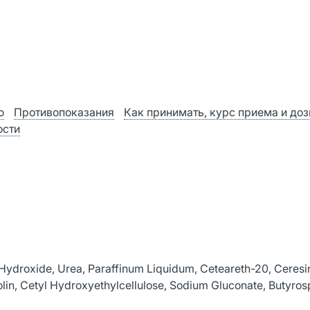
ю
Противопоказания
Как принимать, курс приема и до
ости
Hydroxide, Urea, Paraffinum Liquidum, Ceteareth-20, Ceresin
aolin, Cetyl Hydroxyethylcellulose, Sodium Gluconate, Butyr