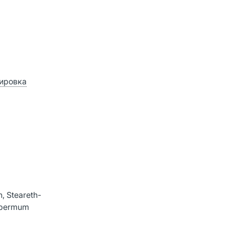
зировка
, Steareth-
ospermum