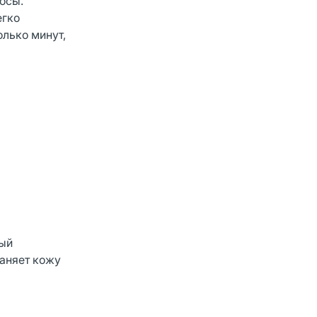
осы.
егко
олько минут,
рый
раняет кожу