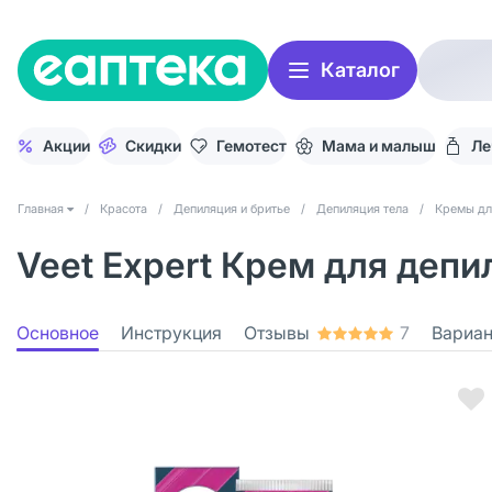
Каталог
Акции
Скидки
Гемотест
Мама и малыш
Ле
Главная
/
Красота
/
Депиляция и бритье
/
Депиляция тела
/
Кремы дл
Veet Expert Крем для депи
Основное
Инструкция
Отзывы
7
Вариа