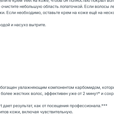
елите крем Veet на коже, чтобы он полностью покрыл вол
о очистите небольшую область лопаточкой. Если волосы л
и. Если необходимо, оставьте крем на коже ещё на неск
одой и насухо вытрите.
и обогащен увлажняющим компонентом карбомидом, кото
 более жестких волос, эффективен уже от 2 минут* и сох
t дает результат, как от посещения профессионала.***
ипов кожи, включая чувствительную.