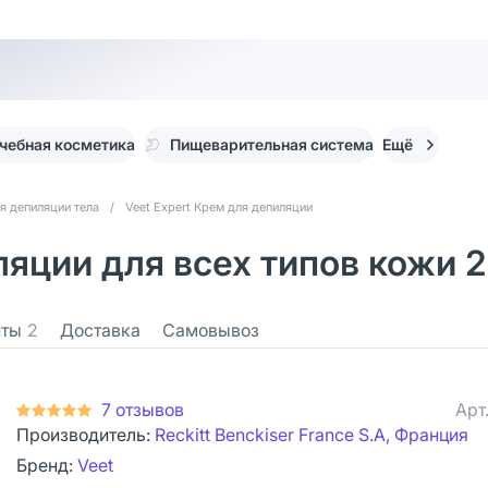
чебная косметика
Пищеварительная система
Ещё
я депиляции тела
/
Veet Expert Крем для депиляции
ляции для всех типов кожи 2
нты
2
Доставка
Самовывоз
7 отзывов
Арт
Производитель:
Reckitt Benckiser France S.A, Франция
Бренд:
Veet