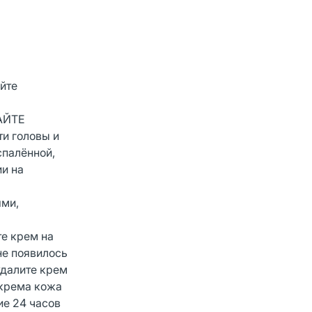
йте
ГАЙТЕ
 головы и
спалённой,
и на
ями,
е крем на
не появилось
удалите крем
 крема кожа
ие 24 часов