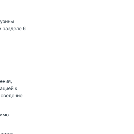
бузины
в разделе 6
ения,
ацией к
роведение
димо
дуется