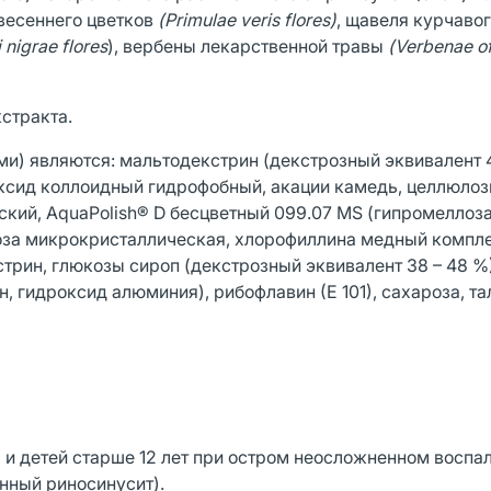
 весеннего цветков
(Primulae veris flores)
, щавеля курчаво
nigrae flores
), вербены лекарственной травы
(Verbenae of
стракта.
) являются: мальтодекстрин (декстрозный эквивалент 4
ксид коллоидный гидрофобный, акации камедь, целлюлоз
убский, AquaPolish® D бесцветный 099.07 MS (гипромеллоз
оза микрокристаллическая, хлорофиллина медный комплек
трин, глюкозы сироп (декстрозный эквивалент 38 – 48 %)
 гидроксид алюминия), рибофлавин (Е 101), сахароза, тал
 и детей старше 12 лет при остром неосложненном воспа
енный риносинусит).