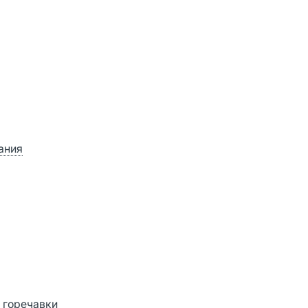
ания
з горечавки