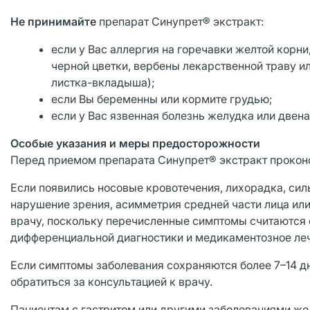
Н
е принимайте
препарат Синупрет® экстракт:
если у Вас аллергия на горечавки желтой корни
черной цветки, вербены лекарственной траву и
листка-вкладыша);
если Вы беременны или кормите грудью;
если у Вас язвенная болезнь желудка или двен
Особые указания и меры предосторожности
Перед приемом препарата Синупрет® экстракт проконс
Если появились носовые кровотечения, лихорадка, сил
нарушение зрения, асимметрия средней части лица или 
врачу, поскольку перечисленные симптомы считаются 
дифференциальной диагностики и медикаментозное ле
Если симптомы заболевания сохраняются более 7–14 д
обратиться за консультацией к врачу.
Пациентам с гастритом или другими заболеваниями же