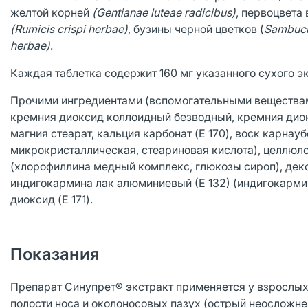
желтой корней
(Gentianae lutеaе radicibus)
, первоцвета
(Rumicis crispi herbae)
, бузины черной цветков (
Sambuci 
herbae)
.
Каждая таблетка содержит 160 мг указанного сухого эк
Прочими ингредиентами (вспомогательными веществами
кремния диоксид коллоидный безводный, кремния дио
магния стеарат, кальция карбонат (E 170), воск карна
микрокристаллическая, стеариновая кислота), целлюл
(хлорофиллина медный комплекс, глюкозы сироп), декс
индигокармина лак алюминиевый (Е 132) (индигокармин,
диоксид (E 171).
Показания
Препарат Синупрет® экстракт применяется у взрослых
полости носа и околоносовых пазуx (острый неосложн