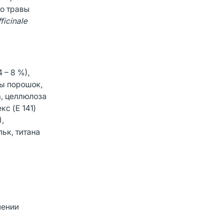
го травы
ficinale
 – 8 %),
ы порошок,
а, целлюлоза
с (E 141)
,
ьк, титана
лении