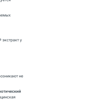
ваемых
® экстракт у
возникают не
ротический
ицинская