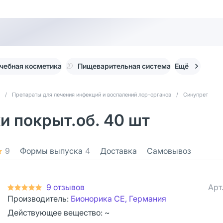
чебная косметика
Пищеварительная система
Ещё
/
Препараты для лечения инфекций и воспалений лор-органов
/
Синупрет
и покрыт.об. 40 шт
9
Формы выпуска
4
Доставка
Самовывоз
9 отзывов
Арт
Производитель:
Бионорика СЕ, Германия
Действующее вещество: ~