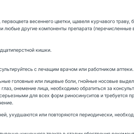
, первоцвета весеннего цветки, щавеля курчавого траву, 
ли любые другие компоненты препарата (перечисленные 
адцатиперстной кишки.
ультируйтесь с лечащим врачом или работником аптеки.
ьные головные или лицевые боли, гнойные носовые выдел
глаз, онемение лица, необходимо обратиться за консульт
серьезными для всех форм риносинуситов и требуется п
чение.
ней, ухудшаются или повторяются периодически, необхо
лудочно-кишечного тракта в стадии обострения рекомен