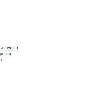
ии грудью
ровка
о