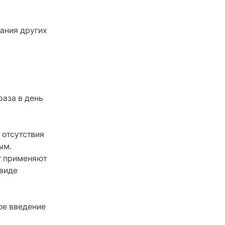
ания других
раза в день
 отсутствия
ым.
ат применяют
 виде
ое введение