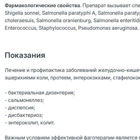
Фармакологические свойства
. Препарат вызывает спец
Shigella sonnei, Salmonella paratyphi A, Salmonella paraty
choleraesuis, Salmonella oranienburg, Salmonella enteritidi
Enterococcus, Staphylococcus, Pseudomonas aeruginosa.
Показания
Лечение и профилактика заболеваний желудочно-кишеч
эшерихиями коли, протеем, энтерококками, стафилокок
- бактериальная дизентерия;
- сальмонеллез;
- диспепсия;
- дисбактериоз;
- энтероколит, колит.
Важным условием эффективной фаготерапии является п