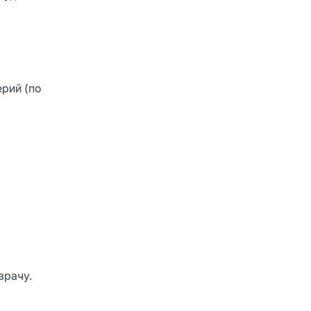
рий (по
врачу.