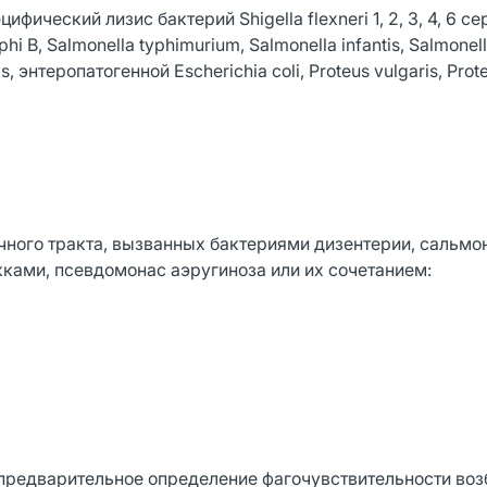
ифический лизис бактерий Shigella flexneri 1, 2, 3, 4, 6 се
phi B, Salmonella typhimurium, Salmonella infantis, Salmonel
s, энтеропатогенной Escherichia coli, Proteus vulgaris, Prote
ного тракта, вызванных бактериями дизентерии, сальмо
ками, псевдомонас аэругиноза или их сочетанием:
редварительное определение фагочувствительности воз