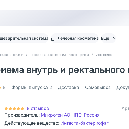
щеварительная система
Лечебная косметика
Ещё
ечника, печени
/
Лекарства для терапии дисбактериоза
/
Интестифаг
иема внутрь и ректального 
8
Формы выпуска
2
Доставка
Самовывоз
Доку
8 отзывов
Арт
Производитель:
Микроген АО НПО, Россия
Действующее вещество:
Интести-бактериофаг