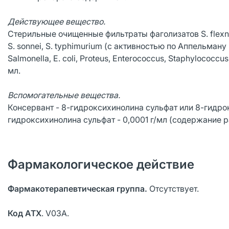
Действующее вещество.
Стерильные очищенные фильтраты фаголизатов S. flexneri
S. sonnei, S. typhimurium (с активностью по Аппельману 
Salmonella, E. coli, Proteus, Enterococcus, Staphylococcu
мл.
Вспомогательные вещества.
Консервант - 8-гидроксихинолина сульфат или 8-гидро
гидроксихинолина сульфат - 0,0001 г/мл (содержание р
Фармакологическое действие
Фармакотерапевтическая группа.
Отсутствует.
Код ATХ
. V03A.