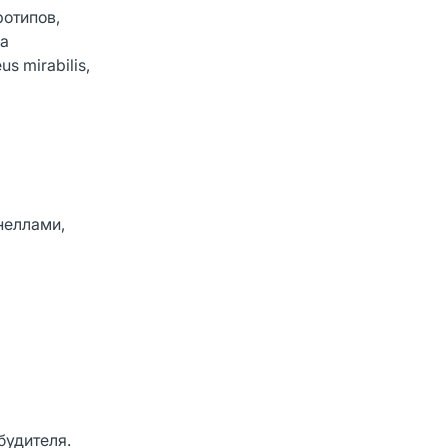
ротипов,
la
us mirabilis,
неллами,
будителя.