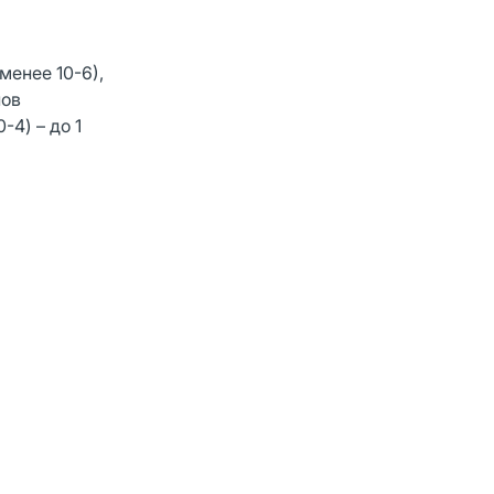
менее 10-6),
пов
-4) – до 1