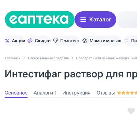
Каталог
Акции
Скидки
Гемотест
Мама и малыш
Пи
Главная
/
Лекарственные средства
/
Препараты для лечения желудка, киш
Интестифаг раствор для пр
Основное
Аналоги
1
Инструкция
Отзывы