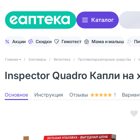
Каталог
Акции
Скидки
Гемотест
Мама и малыш
Пи
Главная
/
Зоотовары
/
Ветаптека
/
Противопаразитарные средства
/
Inspector Quadro Капли на 
Основное
Инструкция
Отзывы
1
Вариан