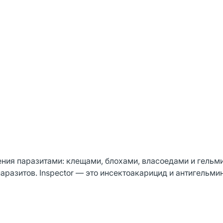
ения паразитами: клещами, блохами, власоедами и гельм
аразитов. Inspector — это инсектоакарицид и антигельмин