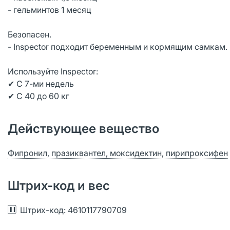
- гельминтов 1 месяц
Безопасен.
- Inspector подходит беременным и кормящим самкам.
Используйте Inspector:
✔ С 7-ми недель
✔ С 40 до 60 кг
Действующее вещество
Фипронил, празиквантел, моксидектин, пирипроксифен
Штрих-код и вес
Штрих-код: 4610117790709