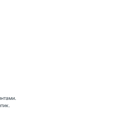
интами.
тик.