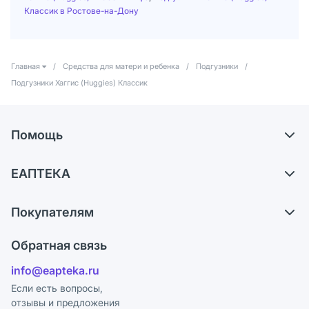
Классик в Ростове-на-Дону
Главная
/
Средства для матери и ребенка
/
Подгузники
/
Подгузники Хаггис (Huggies) Классик
Помощь
Доставка
ЕАПТЕКА
Самовывоз из аптек
О компании
Обмен и возврат
Покупателям
Карьера
Что с моим заказом?
Оплата
Поставщики
Обратная связь
Ответы на вопросы
Отзывы
Лицензия
info@eapteka.ru
Блог
Программа СберСпасибо
Реклама на сайте
Если есть вопросы,
отзывы и предложения
Политика конфиденциальности