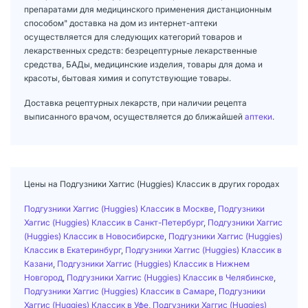
препаратами для медицинского применения дистанционным
способом" доставка на дом из интернет-аптеки
осуществляется для следующих категорий товаров и
лекарственных средств: безрецептурные лекарственные
средства, БАДы, медицинские изделия, товары для дома и
красоты, бытовая химия и сопутствующие товары.
Доставка рецептурных лекарств, при наличии рецепта
выписанного врачом, осуществляется до ближайшей
аптеки
.
Цены на Подгузники Хаггис (Huggies) Классик в других городах
Подгузники Хаггис (Huggies) Классик в Москве
,
Подгузники
Хаггис (Huggies) Классик в Санкт-Петербург
,
Подгузники Хаггис
(Huggies) Классик в Новосибирске
,
Подгузники Хаггис (Huggies)
Классик в Екатеринбург
,
Подгузники Хаггис (Huggies) Классик в
Казани
,
Подгузники Хаггис (Huggies) Классик в Нижнем
Новгород
,
Подгузники Хаггис (Huggies) Классик в Челябинске
,
Подгузники Хаггис (Huggies) Классик в Самаре
,
Подгузники
Хаггис (Huggies) Классик в Уфе
,
Подгузники Хаггис (Huggies)