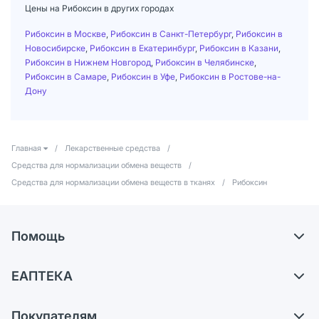
Цены на Рибоксин в других городах
Рибоксин в Москве
,
Рибоксин в Санкт-Петербург
,
Рибоксин в
Новосибирске
,
Рибоксин в Екатеринбург
,
Рибоксин в Казани
,
Рибоксин в Нижнем Новгород
,
Рибоксин в Челябинске
,
Рибоксин в Самаре
,
Рибоксин в Уфе
,
Рибоксин в Ростове-на-
Дону
Главная
/
Лекарственные средства
/
Средства для нормализации обмена веществ
/
Средства для нормализации обмена веществ в тканях
/
Рибоксин
Помощь
Доставка
ЕАПТЕКА
Самовывоз из аптек
О компании
Обмен и возврат
Покупателям