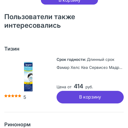
Пользователи также
интересовались
Тизин
Длинный срок
Фамар Хелс Кеа Сервисез Мадрид С.А.У., Испания
414
Цена от
руб.
В корзину
5
Ринонорм