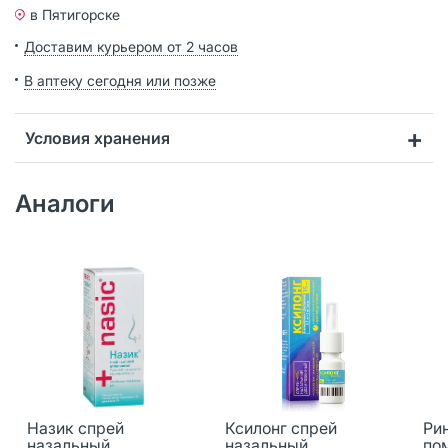
в Пятигорске
Доставим курьером от 2 часов
В аптеку сегодня или позже
Условия хранения
Аналоги
Назик спрей
Ксилонг спрей
Ри
назальный
назальный
по