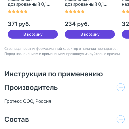
дозированный 0,1
дозированный 0,1
на
мг+5 мг/доза 10 мл 1
мг+5 мг/доза 15 мл 1
до
шт
шт
мг+
шт
371 руб.
234 руб.
32
В корзину
В корзину
Страница носит информационный характер о наличии препаратов.
Перед назначением и применением проконсультируйтесь с врачом
Инструкция по применению
Производитель
Гротекс ООО, Россия
Состав