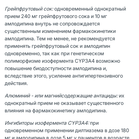
Грейпфрутовый сок:
одновременный однократный
прием 240 мг грейпфрутового сока и 10 мг
амлодипина внутрь не сопровождается
существенным изменением фармакокинетики
амлодипина. Тем не менее, не рекомендуется
применять грейпфрутовый сок и амлодипин
одновременно, так как при генетическом
полиморфизме изофермента CYP3A4 возможно
повышение биодоступности амлодипина и,
вследствие этого, усиление антигипертензивного
действия.
Алюминий - или магнийсодержащие антациды:
их
однократный прием не оказывает существенного
влияния на фармакокинетику амлодипина.
Ингибиторы изофермента CYP3A4:
при
одновременном применении дилтиазема в дозе 180
мг и амлодипина в дозе 5 мг у пациентов в возрасте