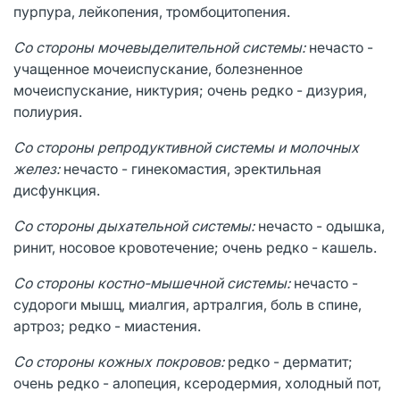
пурпура, лейкопения, тромбоцитопения.
Со стороны мочевыделительной системы:
нечасто -
учащенное мочеиспускание, болезненное
мочеиспускание, никтурия; очень редко - дизурия,
полиурия.
Со стороны репродуктивной системы и молочных
желез:
нечасто - гинекомастия, эректильная
дисфункция.
Со стороны дыхательной системы:
нечасто - одышка,
ринит, носовое кровотечение; очень редко - кашель.
Со стороны костно-мышечной системы:
нечасто -
судороги мышц, миалгия, артралгия, боль в спине,
артроз; редко - миастения.
Со стороны кожных покровов:
редко - дерматит;
очень редко - алопеция, ксеродермия, холодный пот,