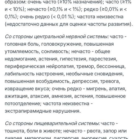
образом: очень часто (≥10% назначений); часто (≥1%
и < 10%); нечасто (≥0,1% и < 1%); редко (≥0,01% и <
0,1%); очень редко (< 0,01 %); частота неизвестна
(недостаточно данных для оценки частоты развития).
Со стороны центральной нервной системы:
часто -
головная боль, головокружение, повышенная
утомляемость, сонливость; нечасто - общее
недомогание, астения, гипестезия, парестезия,
периферическая нейропатия, тремор, бессонница,
лабильность настроения, необычные сновидения,
повышенная возбудимость, депрессия, тревога,
извращение вкуса; очень редко - мигрень, апатия,
ажитация, атаксия, амнезия, астения, повышенное
потоотделение; частота неизвестна -
экстрапирамидные нарушения.
Со стороны пищеварительной системы:
часто -
тошнота, боли в животе; нечасто - рвота, запор или
диарея, метеоризм, диспепсия, анорексия, сухость