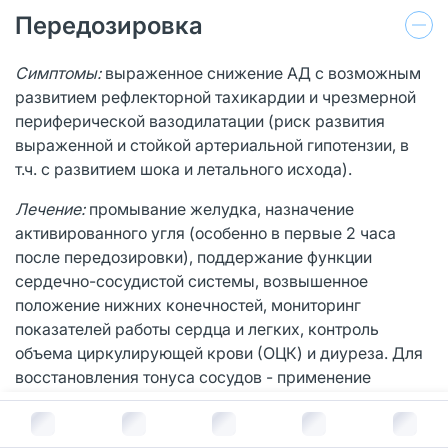
Передозировка
Симптомы:
выраженное снижение АД с возможным
развитием рефлекторной тахикардии и чрезмерной
периферической вазодилатации (риск развития
выраженной и стойкой артериальной гипотензии, в
т.ч. с развитием шока и летального исхода).
Лечение:
промывание желудка, назначение
активированного угля (особенно в первые 2 часа
после передозировки), поддержание функции
сердечно-сосудистой системы, возвышенное
положение нижних конечностей, мониторинг
показателей работы сердца и легких, контроль
объема циркулирующей крови (ОЦК) и диуреза. Для
восстановления тонуса сосудов - применение
сосудосуживающих средств (при отсутствии
В корзину за
99
руб.
противопоказаний к их применению); для устранения