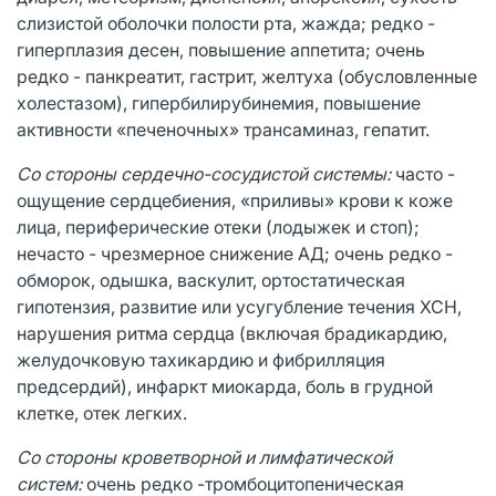
слизистой оболочки полости рта, жажда; редко -
гиперплазия десен, повышение аппетита; очень
редко - панкреатит, гастрит, желтуха (обусловленные
холестазом), гипербилирубинемия, повышение
активности «печеночных» трансаминаз, гепатит.
Со стороны сердечно-сосудистой системы:
часто -
ощущение сердцебиения, «приливы» крови к коже
лица, периферические отеки (лодыжек и стоп);
нечасто - чрезмерное снижение АД; очень редко -
обморок, одышка, васкулит, ортостатическая
гипотензия, развитие или усугубление течения ХСН,
нарушения ритма сердца (включая брадикардию,
желудочковую тахикардию и фибрилляция
предсердий), инфаркт миокарда, боль в грудной
клетке, отек легких.
Со стороны кроветворной и лимфатической
систем:
очень редко -тромбоцитопеническая