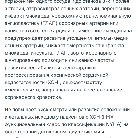
поражением одного сосуда и до стеноза 3-х и более
артерий, атеросклероз сонных артерий, перенесших
инфаркт миокарда, чрескожную транслюминальную
ангиопластику (ТЛАП) коронарных артерий или
пациентов со стенокардией, применение амлодипина
предупреждает развитие утолщения интимы-медии
сонных артерий, снижает смертность от инфаркта
миокарда, инсульта, ТЛАП, аорто-коронарного
шунтирования; приводит к снижению частоты
развития нестабильной стенокардии и
прогрессирования хронической сердечной
недостаточности (ХСН); снижает частоту
вмешательств, направленных на восстановление
коронарного кровотока.
Не повышает риск смерти или развития осложнений
и летальных исходов у пациентов с ХСН (III-IV
функциональный класс по классификации NYHA) на
фоне терапии дигоксином, диуретиками и