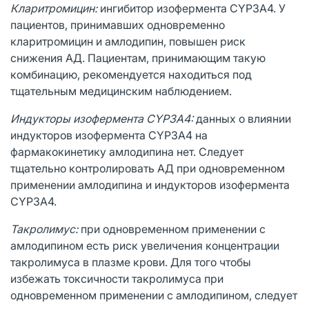
Кларитромицин:
ингибитор изофермента CYP3A4. У
пациентов, принимавших одновременно
кларитромицин и амлодипин, повышен риск
снижения АД. Пациентам, принимающим такую
комбинацию, рекомендуется находиться под
тщательным медицинским наблюдением.
Индукторы изофермента CYP3A4:
данных о влиянии
индукторов изофермента CYP3A4 на
фармакокинетику амлодипина нет. Следует
тщательно контролировать АД при одновременном
применении амлодипина и индукторов изофермента
CYP3A4.
Такролимус:
при одновременном применении с
амлодипином есть риск увеличения концентрации
такролимуса в плазме крови. Для того чтобы
избежать токсичности такролимуса при
одновременном применении с амлодипином, следует