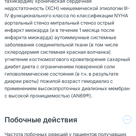
тахикардия) хроническая сердечная
недостаточность (ХСН) неишемической этиологии III-
IV функционального класса по классификации NYHA
аортальный стеноз митральный стеноз острый
инфаркт миокарда (и в течение 1 месяца после
инфаркта миокарда) аутоиммунные системные
заболевания соединительной ткани (в том числе
склеродермия системная красная волчанка)
угнетение костномозгового кроветворения сахарный
диабет диета с ограничением поваренной соли
гиповолемические состояния (в т.ч. в результате
диареи рвоты) пожилой возраст гемодиализ с
применением высокопроточных диализных мембран
с высокой проницаемостью (AN69®).
Побочные действия
Частота побочных реакций у пациентов получавших