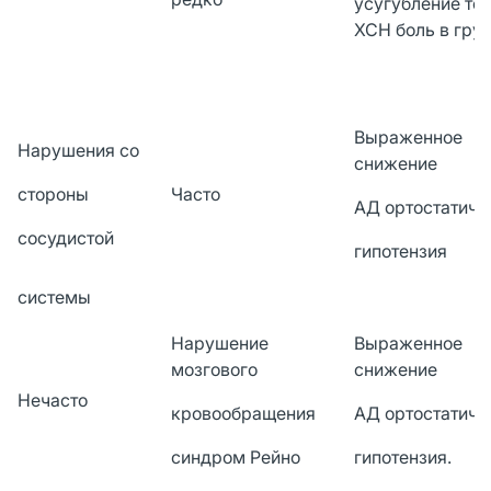
усугубление те
ХСН боль в груд
Выраженное
Нарушения со
снижение
стороны
Часто
АД ортостатиче
сосудистой
гипотензия
системы
Нарушение
Выраженное
мозгового
снижение
Нечасто
кровообращения
АД ортостатиче
синдром Рейно
гипотензия.