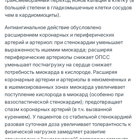
большей степени в гладкомышечные клетки сосудов
чем в кардиомиоциты).
Антиангинальное действие обусловлено
расширением коронарных и периферических
артерий и артериол: при стенокардии уменьшает
выраженность ишемии миокарда; расширяя
периферические артериолы снижает ОПСС
уменьшает постнагрузку на сердце снижает
потребность миокарда в кислороде. Расширяя
коронарные артерии и артериолы в неизмененных и
в ишемизированных зонах миокарда увеличивает
поступление кислорода в миокард (особенно при
вазоспастической стенокардии); предотвращает
спазм коронарных артерий (в т.ч. вызванной
курением). У пациентов со стабильной стенокардией
разовая суточная доза увеличивает толерантность к
физической нагрузке замедляет развитие
стенокардии и "ишемической" депрессии сегмента