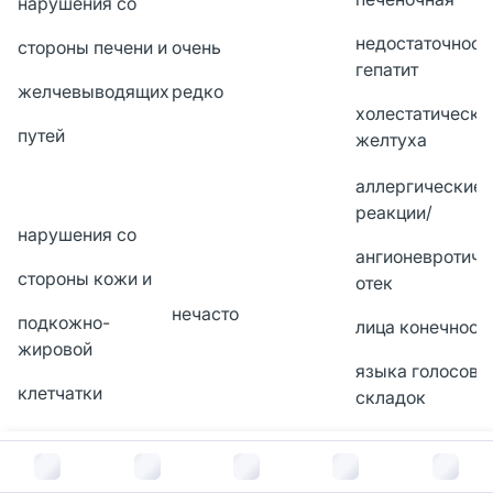
нарушения со
недостаточност
стороны печени и
очень
гепатит
желчевыводящих
редко
холестатическа
путей
желтуха
аллергические
реакции/
нарушения со
ангионевротиче
стороны кожи и
отек
нечасто
подкожно-
лица конечносте
жировой
языка голосовы
клетчатки
складок
и/или гортани 
В корзину за
1 097
руб.
сыпь кожный з