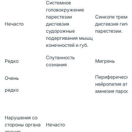
Системное
головокружение
парестезии
Синкопе тремо
Нечасто
дисгевзия
дисгевзия гипе
судорожные
парестезии.
подергивания мышц
конечностей и губ.
Спутанность
Редко
Мигрень
сознания
Периферическа
Очень
нейропатия ата
редко
амнезия паросм
Нарушения со
стороны органа
Нечасто
зрения