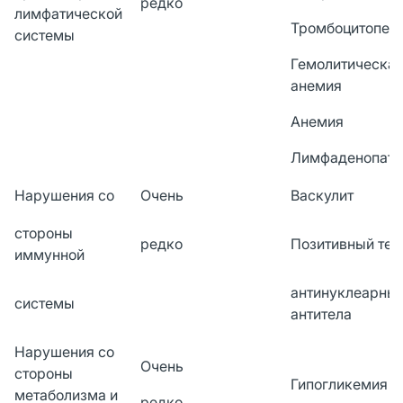
редко
лимфатической
Тромбоцитопен
системы
Гемолитическа
анемия
Анемия
Лимфаденопати
Нарушения со
Очень
Васкулит
стороны
редко
Позитивный тес
иммунной
антинуклеарны
системы
антитела
Нарушения со
Очень
стороны
Гипогликемия
метаболизма и
редко