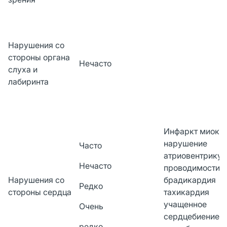
Нарушения со
стороны органа
Нечасто
слуха и
лабиринта
Инфаркт миока
нарушение
Часто
атриовентрикул
Нечасто
проводимости
Нарушения со
брадикардия
Редко
стороны сердца
тахикардия
учащенное
Очень
сердцебиение
редко