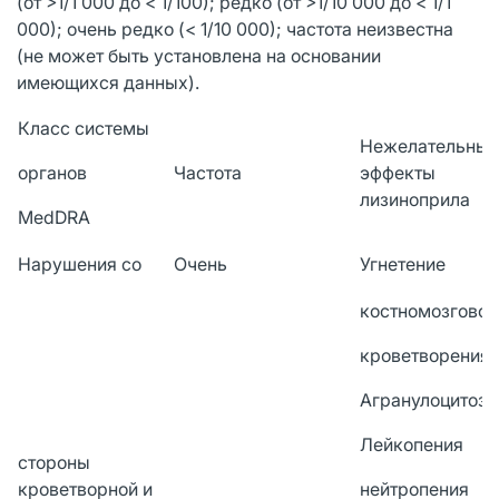
(от >1/1 000 до < 1/100); редко (от >1/10 000 до < 1/1
000); очень редко (< 1/10 000); частота неизвестна
(не может быть установлена на основании
имеющихся данных).
Класс системы
Нежелательные
органов
Частота
эффекты
лизиноприла
MedDRA
Нарушения со
Очень
Угнетение
костномозговог
кроветворения
Агранулоцитоз
Лейкопения
стороны
кроветворной и
нейтропения