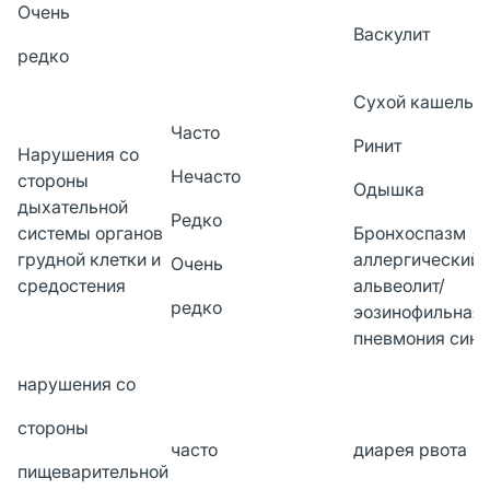
Очень
Васкулит
редко
Сухой кашель
Часто
Ринит
Нарушения со
Нечасто
стороны
Одышка
дыхательной
Редко
системы органов
Бронхоспазм
грудной клетки и
аллергический
Очень
средостения
альвеолит/
редко
эозинофильная
пневмония сину
нарушения со
стороны
часто
диарея рвота
пищеварительной