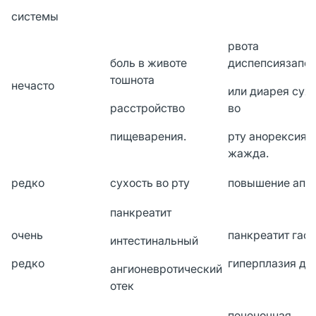
системы
рвота
боль в животе
диспепсиязапо
тошнота
нечасто
или диарея сух
расстройство
во
пищеварения.
рту анорексия
жажда.
редко
сухость во рту
повышение аппе
панкреатит
очень
панкреатит гаст
интестинальный
редко
гиперплазия де
ангионевротический
отек
печеночная