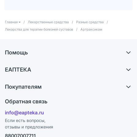
Главная
/
Лекарственные средства
/
Разные средства
/
Лекарства для терапии болезней суставов
/
Артраксикам
Помощь
Доставка
ЕАПТЕКА
Самовывоз из аптек
О компании
Обмен и возврат
Покупателям
Карьера
Что с моим заказом?
Оплата
Поставщики
Обратная связь
Ответы на вопросы
Отзывы
Лицензия
info@eapteka.ru
Блог
Программа СберСпасибо
Реклама на сайте
Если есть вопросы,
отзывы и предложения
Политика конфиденциальности
Ваши товары на ЕАПТЕКЕ
88007007711