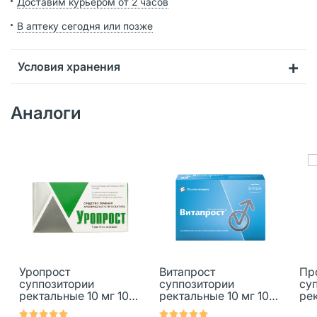
Доставим курьером от 2 часов
В аптеку сегодня или позже
Условия хранения
Аналоги
Уропрост
Витапрост
Пр
суппозитории
суппозитории
су
ректальные 10 мг 10
ректальные 10 мг 10
рек
шт
шт
шт