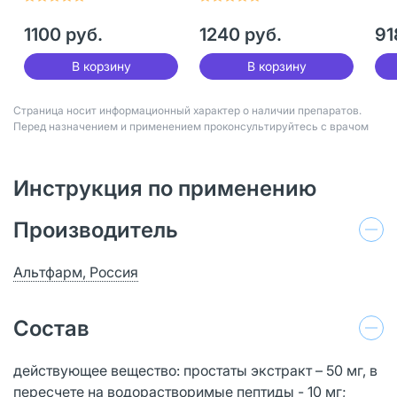
1100 руб.
1240 руб.
91
В корзину
В корзину
Страница носит информационный характер о наличии препаратов.
Перед назначением и применением проконсультируйтесь с врачом
Инструкция по применению
Производитель
Альтфарм, Россия
Состав
действующее вещество: простаты экстракт – 50 мг, в
пересчете на водорастворимые пептиды - 10 мг;