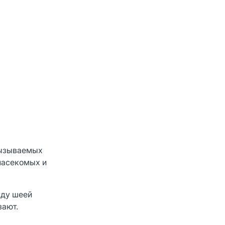
вызываемых
насекомых и
жду шеей
зают.