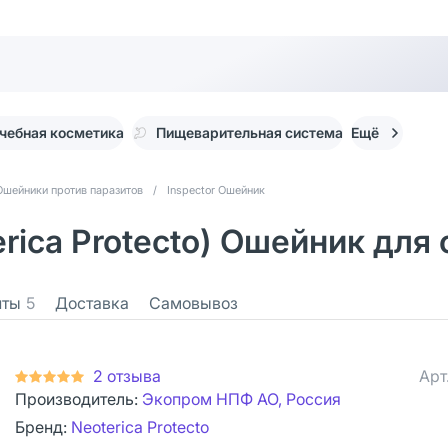
чебная косметика
Пищеварительная система
Ещё
Ошейники против паразитов
/
Inspector Ошейник
rica Protecto) Ошейник для 
нты
5
Доставка
Самовывоз
2 отзыва
Арт
Производитель:
Экопром НПФ АО, Россия
Бренд:
Neoterica Protecto