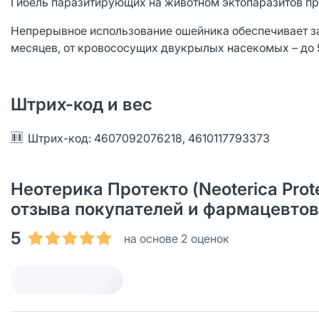
Гибель паразитирующих на животном эктопаразитов пр
Непрерывное использование ошейника обеспечивает за
месяцев, от кровососущих двукрылых насекомых – до 
Штрих-код и вес
Штрих-код: 4607092076218, 4610117793373
Неотерика Протекто (Neoterica Prot
отзыва покупателей и фармацевтов
5
на основе 2 оценок