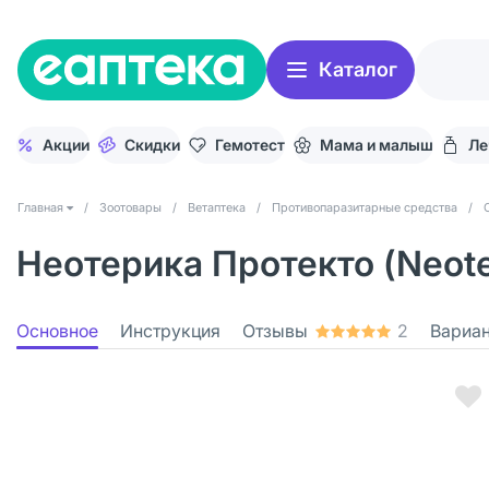
Каталог
Акции
Скидки
Гемотест
Мама и малыш
Ле
Главная
/
Зоотовары
/
Ветаптека
/
Противопаразитарные средства
/
Неотерика Протекто (Neote
Основное
Инструкция
Отзывы
2
Вариа