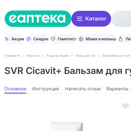
Каталог
Акции
Скидки
Гемотест
Мама и малыш
Ле
Главная
/
Красота
/
Уход за лицом
/
Уход для губ
/
Бальзамы для губ
SVR Cicavit+ Бальзам для гу
Основное
Инструкция
Написать отзыв
Варианты