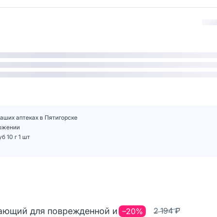
 наших аптеках в Пятигорске
ложении
 10 г 1 шт
вающий для поврежденной и
2 194 ₽
−20%