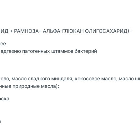
КОЗИД + РАМНОЗА+ АЛЬФА-ГЛЮКАН ОЛИГОСАХАРИД):
рее
т адгезию патогенных штаммов бактерий
сло, масло сладкого миндаля, кокосовое масло, масло ш
анные природные масла):
оска
а