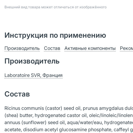
Bнешний вид товара может отличаться от изображённого
Инструкция по применению
Производитель
Состав
Активные компоненты
Реко
Производитель
Laboratoire SVR, Франция
Состав
Ricinus communis (castor) seed oil, prunus amygdalus dulc
(shea) butter, hydrogenated castor oil, oleic/linoleic/linol
annuus (sunflower) seed oil, aqua/water/eau, hydrogenated
acetate, disodium acetyl glucosamine phosphate, caffeyl gl