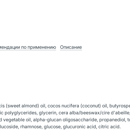
мендации по применению
Описание
is (sweet almond) oil, cocos nucifera (coconut) oil, butyros
enic polyglycerides, glycerin, cera alba/beeswax/cire d'abeille
 vegetable oil, alpha-glucan oligosaccharide, propanediol, 
ucoside, rhamnose, glucose, glucuronic acid, citric acid.