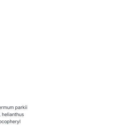
permum parkii
, helianthus
tocopheryl