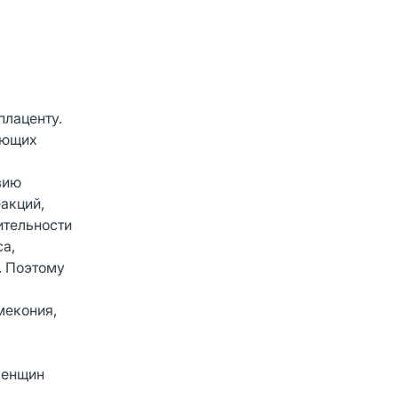
плаценту.
ующих
вию
акций,
ительности
са,
. Поэтому
мекония,
женщин