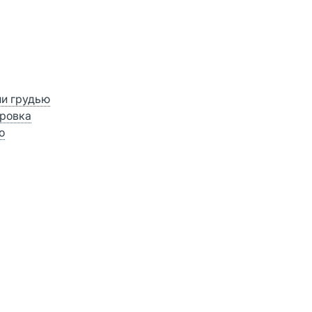
ии грудью
ровка
о