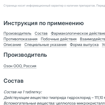
Страница носит информационный характер о наличии препаратов. Пере
Инструкция по применению
Производитель
Состав
Фармакологическое действи
Противопоказания
Побочные действия
Взаимодейст
Описание
Специальные указания
Форма выпуска
У
Производитель
Озон ООО, Россия
Состав
Состав на 1 таблетку:
Действующее вещество:
тиаприда гидрохлорид – 111,10 м
Вспомогательные вещества:
целлюлоза микрокристалли