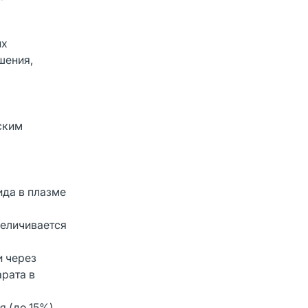
их
шения,
ским
ида в плазме
величивается
и через
арата в
 (до 15%),