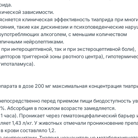
рида.
хической зависимости.
няется клиническая эффективность тиаприда при мног
ояния, такие как дискинезии и психоповеденческие нару
лоупотребляющих алкоголем, с меньшим количеством
типичными нейролептиками.
и интероцептивной, так и при экстероцептивной боли),
епторов триггерной зоны рвотного центра), гипотермиче
гипоталамуса).
епарата в дозе 200 мг максимальная концентрация тиапр
 непосредственно перед приемом пищи биодоступность у
0%. Абсорбция в пожилом возрасте замедляется.
1 часа). Проникает через гематоэнцефалический барьер 
яет 1,43 л/кг. У животных отмечали проникновение преп
в крови составляло 1,2.
с эритроцитами. Тиаприд незначительно метаболизируется