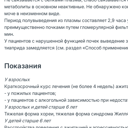
метаболиты в основном неактивные. Не обнаружено к
моче в неизменном виде.
Период полувыведения из плазмы составляет 2,9 часа 
преимущественно почками путем гломерулярной фильтр
мин.
У пациентов с нарушенной функцией почек выведение з
тиаприда замедляется (см. раздел «Способ применения
Показания
У взрослых
Краткосрочный курс лечения (не более 4 недель) ажит
- у пожилых пациентов;
- у пациентов с алкогольной зависимостью при недост
У взрослых и детей старше 6 лет
Тяжелая форма хореи, тяжелая форма синдрома Жилля 
У детей старше 6 лет
Расстройства поведения с ажитацией и агрессивностью