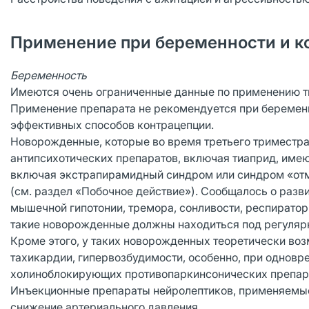
Применение при беременности и к
Беременность
Имеются очень ограниченные данные по применению ти
Применение препарата не рекомендуется при беременн
эффективных способов контрацепции.
Новорожденные, которые во время третьего триместр
антипсихотических препаратов, включая тиаприд, имею
включая экстрапирамидный синдром или синдром «отм
(см. раздел «Побочное действие»). Сообщалось о разв
мышечной гипотонии, тремора, сонливости, респирато
такие новорожденные должны находиться под регуля
Кроме этого, у таких новорожденных теоретически во
тахикардии, гипервозбудимости, особенно, при однов
холиноблокирующих противопаркинсонических препар
Инъекционные препараты нейролептиков, применяемые
снижение артериального давления.