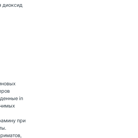
я диоксид
миновых
еров
денные in
ачимых
фамину при
ты.
приматов,