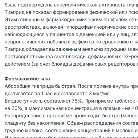
была подтверждена анксиолитическая активность тиап
Тиаприд не показал формирования физической или пси
Этим атипичным фармакодинамическим профилем объяс
расстройствах, включая гипердофаминергические сост
наблюдающиеся у пациентов с деменцией или у лиц, з
неврологических побочных эффектов по сравнению с 
Тиаприд обладает выраженным анальгезирующим (как пр
противорвотным (за счет блокады дофаминовых D2-рец
действием (за счет блокады дофаминовых рецепторов 
Фармакокинетика
Абсорбция тиаприда быстрая. После приема внутрь пр
достигается за 1 час и составляет 1,3 мкг/мл.
Биодоступность составляет 75%. При приеме таблеток
на 20%, а максимальная концентрация в плазме - на 4
Распределение в организме происходит быстро (менее 
плаценту без накопления. Объем распределения составл
грудное молоко; соотношение концентраций в молоке и 
Не связывается с белками плазмы, слабо связывается 