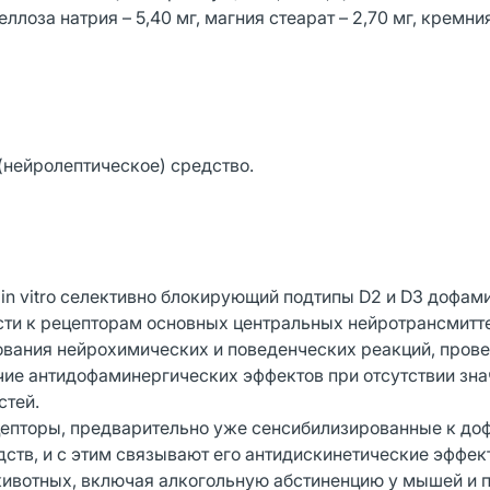
лоза натрия – 5,40 мг, магния стеарат – 2,70 мг, кремни
(нейролептическое) средство.
 in vitro селективно блокирующий подтипы D2 и D3 дофа
сти к рецепторам основных центральных нейротрансмитт
ования нейрохимических и поведенческих реакций, прове
личие антидофаминергических эффектов при отсутствии зн
стей.
цепторы, предварительно уже сенсибилизированные к до
ств, и с этим связывают его антидискинетические эффек
ивотных, включая алкогольную абстиненцию у мышей и 