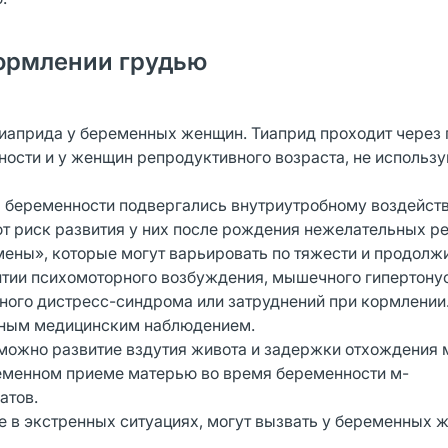
ормлении грудью
априда у беременных женщин. Тиаприд проходит через 
ости и у женщин репродуктивного возраста, не использ
а беременности подвергались внутриутробному воздейст
т риск развития у них после рождения нежелательных ре
ены», которые могут варьировать по тяжести и продолж
итии психомоторного возбуждения, мышечного гипертону
рного дистресс-синдрома или затруднений при кормлении
рным медицинским наблюдением.
зможно развитие вздутия живота и задержки отхождения 
ременном приеме матерью во время беременности м-
атов.
 в экстренных ситуациях, могут вызвать у беременных 