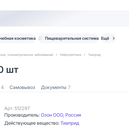
чебная косметика
Пищеварительная система
Ещё
ких, психиатрических заболеваний
/
Нейролептики
/
Тиаприд
0 шт
4
Самовывоз
Документы
7
Арт.
512297
Производитель:
Озон ООО, Россия
Действующее вещество:
Тиаприд