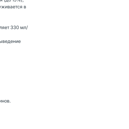
уживается в
ляет 330 мл/
выведение
инов.