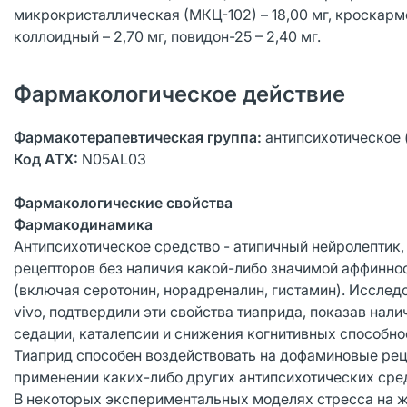
микрокристаллическая (МКЦ-102) – 18,00 мг, кроскармел
коллоидный – 2,70 мг, повидон-25 – 2,40 мг.
Фармакологическое действие
Фармакотерапевтическая группа:
антипсихотическое 
Код АТХ:
N05AL03
Фармакологические свойства
Фармакодинамика
Антипсихотическое средство - атипичный нейролептик,
рецепторов без наличия какой-либо значимой аффинно
(включая серотонин, норадреналин, гистамин). Исслед
vivo, подтвердили эти свойства тиаприда, показав на
седации, каталепсии и снижения когнитивных способно
Тиаприд способен воздействовать на дофаминовые ре
применении каких-либо других антипсихотических сред
В некоторых экспериментальных моделях стресса на ж