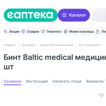
Каталог
Акции
Скидки
Гемотест
Мама и малыш
Ле
Главная
/
Ортопедия
/
Бинты эластичные и шины
/
Бинт эластичный
Бинт Baltic medical медиц
шт
Основное
Инструкция
Написать отзыв
Варианты