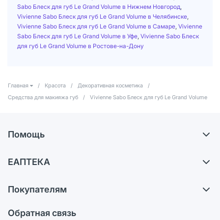
Sabo Блеск для губ Le Grand Volume в Нижнем Новгород
,
Vivienne Sabo Блеск для губ Le Grand Volume в Челябинске
,
Vivienne Sabo Блеск для губ Le Grand Volume в Самаре
,
Vivienne
Sabo Блеск для губ Le Grand Volume в Уфе
,
Vivienne Sabo Блеск
для губ Le Grand Volume в Ростове-на-Дону
Главная
/
Красота
/
Декоративная косметика
/
Средства для макияжа губ
/
Vivienne Sabo Блеск для губ Le Grand Volume
Помощь
Доставка
ЕАПТЕКА
Самовывоз из аптек
О компании
Обмен и возврат
Покупателям
Карьера
Что с моим заказом?
Оплата
Поставщики
Обратная связь
Ответы на вопросы