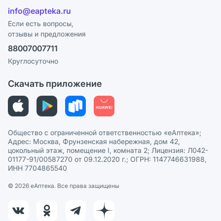
Отзывы
Лицензия
info@eapteka.ru
Блог
Программа СберСпасибо
Реклама на сайте
Если есть вопросы,
отзывы и предложения
Политика конфиденциальности
Ваши товары на ЕАПТЕКЕ
88007007711
Пользовательское соглашение
Сотрудничество для аптек
Круглосуточно
Политика рекомендаций
СМИ о нас
Скачать приложение
Этика и соответствие
Политика в отношении обработки персональных данных
Общество с ограниченной ответственностью «еАптека»;
Адрес: Москва, Фрунзенская набережная, дом 42,
цокольный этаж, помещение I, комната 2; Лицензия: Л042-
01177-91/00587270 от 09.12.2020 г.; ОГРН: 1147746631988,
ИНН 7704865540
© 2026 eАптека. Все права защищены