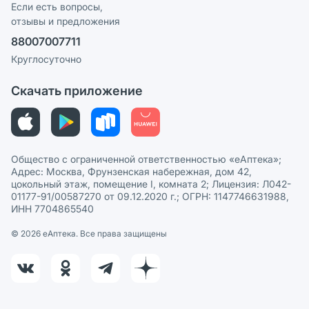
Реклама на сайте
Если есть вопросы,
отзывы и предложения
Политика конфиденциальности
Ваши товары на ЕАПТЕКЕ
88007007711
Пользовательское соглашение
Сотрудничество для аптек
Круглосуточно
Политика рекомендаций
СМИ о нас
Скачать приложение
Этика и соответствие
Политика в отношении обработки персональных данных
Общество с ограниченной ответственностью «еАптека»;
Адрес: Москва, Фрунзенская набережная, дом 42,
цокольный этаж, помещение I, комната 2; Лицензия: Л042-
01177-91/00587270 от 09.12.2020 г.; ОГРН: 1147746631988,
ИНН 7704865540
© 2026 eАптека. Все права защищены