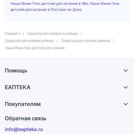
Наша Мама Гель детский для купания в Уфе
,
Наша Мама Гель
детский для купания в Ростове-на-Дону
Главная
/
Средства для матери и ребенка
/
Средства для купания ребенка
/
Средства для купания ребенка
/
Наша Мама Гель детский для купания
Помощь
Доставка
ЕАПТЕКА
Самовывоз из аптек
О компании
Обмен и возврат
Покупателям
Карьера
Что с моим заказом?
Оплата
Поставщики
Обратная связь
Ответы на вопросы
Отзывы
Лицензия
info@eapteka.ru
Блог
Программа СберСпасибо