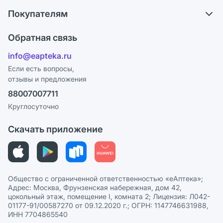
О компании
Обмен и возврат
Покупателям
Карьера
Что с моим заказом?
Оплата
Поставщики
Обратная связь
Ответы на вопросы
Отзывы
Лицензия
info@eapteka.ru
Блог
Программа СберСпасибо
Реклама на сайте
Если есть вопросы,
отзывы и предложения
Политика конфиденциальности
Ваши товары на ЕАПТЕКЕ
88007007711
Пользовательское соглашение
Сотрудничество для аптек
Круглосуточно
Политика рекомендаций
СМИ о нас
Скачать приложение
Этика и соответствие
Политика в отношении обработки персональных данных
Общество с ограниченной ответственностью «еАптека»;
Адрес: Москва, Фрунзенская набережная, дом 42,
цокольный этаж, помещение I, комната 2; Лицензия: Л042-
01177-91/00587270 от 09.12.2020 г.; ОГРН: 1147746631988,
ИНН 7704865540