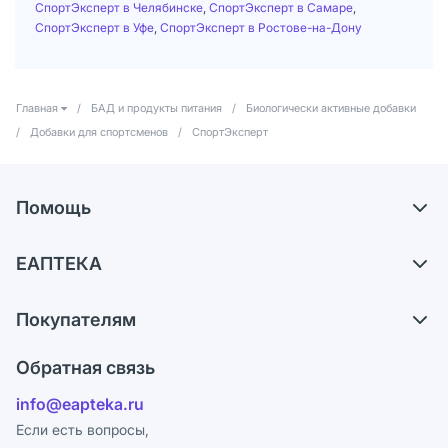
СпортЭксперт в Челябинске
,
СпортЭксперт в Самаре
,
СпортЭксперт в Уфе
,
СпортЭксперт в Ростове-на-Дону
Главная
/
БАД и продукты питания
/
Биологически активные добавки
/
Добавки для спортсменов
/
СпортЭксперт
Помощь
Доставка
ЕАПТЕКА
Самовывоз из аптек
О компании
Обмен и возврат
Покупателям
Карьера
Что с моим заказом?
Оплата
Поставщики
Обратная связь
Ответы на вопросы
Отзывы
Лицензия
info@eapteka.ru
Блог
Программа СберСпасибо
Реклама на сайте
Если есть вопросы,