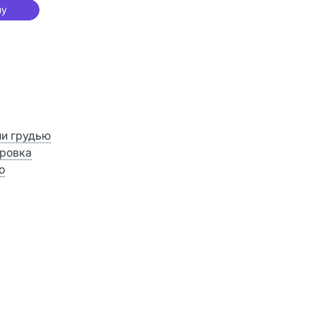
ну
ии грудью
ровка
о