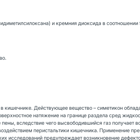
идиметилсилоксана) и кремния диоксида в соотношении 
во.
 в кишечнике. Действующее вещество – симетикон облад
оверхностное натяжение на границе раздела сред жидкос
е пены, вследствие чего высвободившийся газ получает 
воздействием перистальтики кишечника. Применение пр
ких исследований предупреждает возникновение дефект