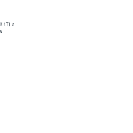
ЖКТ) и
в