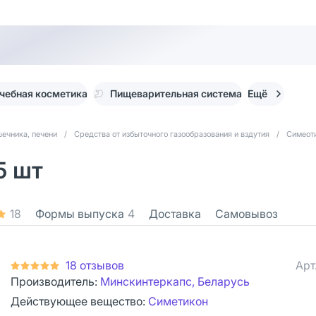
чебная косметика
Пищеварительная система
Ещё
ечника, печени
/
Средства от избыточного газообразования и вздутия
/
Симеот
5 шт
18
Формы выпуска
4
Доставка
Самовывоз
18 отзывов
Арт
Производитель:
Минскинтеркапс, Беларусь
Действующее вещество:
Симетикон