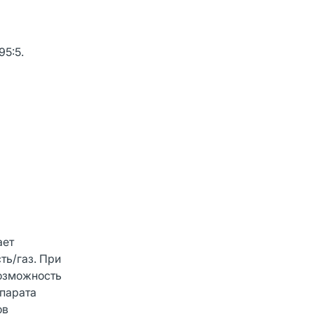
95:5.
ает
ть/газ. При
возможность
епарата
ов