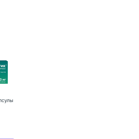
псулы