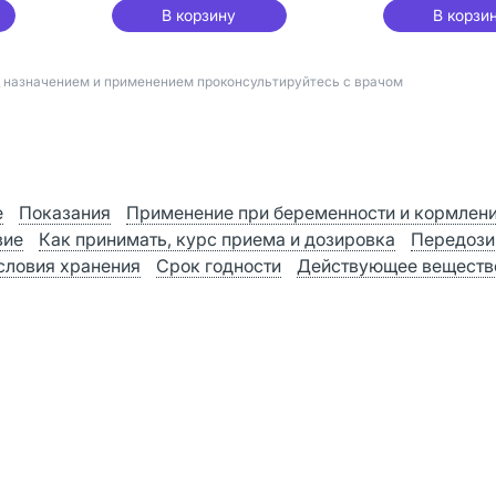
В корзину
В корзи
д назначением и применением проконсультируйтесь с врачом
е
Показания
Применение при беременности и кормлен
вие
Как принимать, курс приема и дозировка
Передози
словия хранения
Срок годности
Действующее веществ