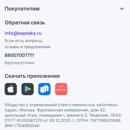
О компании
Обмен и возврат
Покупателям
Карьера
Что с моим заказом?
Оплата
Поставщики
Обратная связь
Ответы на вопросы
Отзывы
Лицензия
info@eapteka.ru
Блог
Программа СберСпасибо
Реклама на сайте
Если есть вопросы,
отзывы и предложения
Политика конфиденциальности
Ваши товары на ЕАПТЕКЕ
88007007711
Пользовательское соглашение
Сотрудничество для аптек
Круглосуточно
Политика рекомендаций
СМИ о нас
Скачать приложение
Этика и соответствие
Политика в отношении обработки персональных данных
Общество с ограниченной ответственностью «еАптека»;
Адрес: Москва, Фрунзенская набережная, дом 42,
цокольный этаж, помещение I, комната 2; Лицензия: Л042-
01177-91/00587270 от 09.12.2020 г.; ОГРН: 1147746631988,
ИНН 7704865540