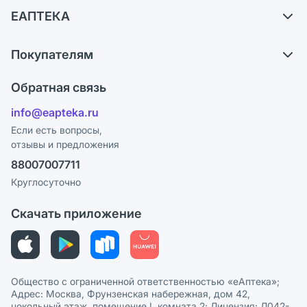
Доставка
ЕАПТЕКА
Самовывоз из аптек
О компании
Обмен и возврат
Покупателям
Карьера
Что с моим заказом?
Оплата
Поставщики
Обратная связь
Ответы на вопросы
Отзывы
Лицензия
info@eapteka.ru
Блог
Программа СберСпасибо
Реклама на сайте
Если есть вопросы,
отзывы и предложения
Политика конфиденциальности
Ваши товары на ЕАПТЕКЕ
88007007711
Пользовательское соглашение
Сотрудничество для аптек
Круглосуточно
Политика рекомендаций
СМИ о нас
Скачать приложение
Этика и соответствие
Политика в отношении обработки персональных данных
Общество с ограниченной ответственностью «еАптека»;
Адрес: Москва, Фрунзенская набережная, дом 42,
цокольный этаж, помещение I, комната 2; Лицензия: Л042-