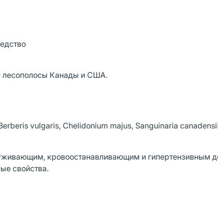
редство
ие лесополосы Канады и США.
beris vulgaris, Chelidonium majus, Sanguinaria canadensi
осуживающим, кровоостанавливающим и гипертензивным д
ые свойства.