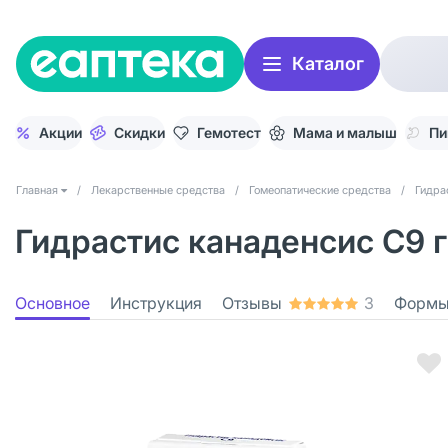
Каталог
Акции
Скидки
Гемотест
Мама и малыш
Пи
Главная
/
Лекарственные средства
/
Гомеопатические средства
/
Гидра
Гидрастис канаденсис С9 г
Основное
Инструкция
Отзывы
3
Формы