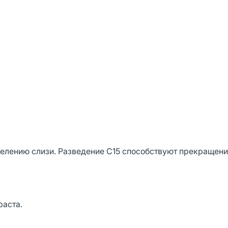
делению слизи. Разведение С15 способствуют прекращен
раста.