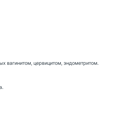
х вагинитом, цервицитом, эндометритом.
а.