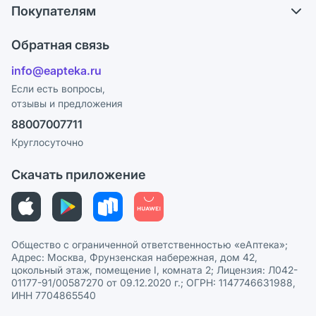
Обмен и возврат
Покупателям
Карьера
Что с моим заказом?
Оплата
Поставщики
Обратная связь
Ответы на вопросы
Отзывы
Лицензия
info@eapteka.ru
Блог
Программа СберСпасибо
Реклама на сайте
Если есть вопросы,
отзывы и предложения
Политика конфиденциальности
Ваши товары на ЕАПТЕКЕ
88007007711
Пользовательское соглашение
Сотрудничество для аптек
Круглосуточно
Политика рекомендаций
СМИ о нас
Скачать приложение
Этика и соответствие
Политика в отношении обработки персональных данных
Общество с ограниченной ответственностью «еАптека»;
Адрес: Москва, Фрунзенская набережная, дом 42,
цокольный этаж, помещение I, комната 2; Лицензия: Л042-
01177-91/00587270 от 09.12.2020 г.; ОГРН: 1147746631988,
ИНН 7704865540