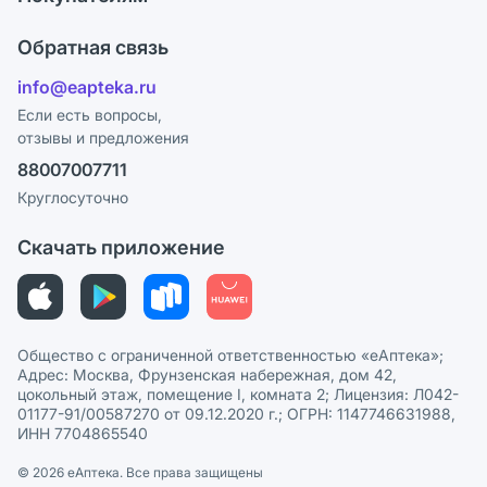
Карьера
Что с моим заказом?
Оплата
Поставщики
Обратная связь
Ответы на вопросы
Отзывы
Лицензия
info@eapteka.ru
Блог
Программа СберСпасибо
Реклама на сайте
Если есть вопросы,
отзывы и предложения
Политика конфиденциальности
Ваши товары на ЕАПТЕКЕ
88007007711
Пользовательское соглашение
Сотрудничество для аптек
Круглосуточно
Политика рекомендаций
СМИ о нас
Скачать приложение
Этика и соответствие
Политика в отношении обработки персональных данных
Общество с ограниченной ответственностью «еАптека»;
Адрес: Москва, Фрунзенская набережная, дом 42,
цокольный этаж, помещение I, комната 2; Лицензия: Л042-
01177-91/00587270 от 09.12.2020 г.; ОГРН: 1147746631988,
ИНН 7704865540
© 2026 eАптека. Все права защищены