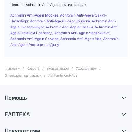
Цены на Achromin Anti-Age в других городах
Achromin Anti-Age в Москве
,
Achromin Anti-Age в Санкт-
Петербург
,
Achromin Anti-Age в Новосибирске
,
Achromin Anti-
Age в Екатеринбург
,
Achromin Anti-Age в Казани
,
Achromin Anti-
Age в Нижнем Новгород
,
Achromin Anti-Age в Челябинске
,
Achromin Anti-Age в Самаре
,
Achromin Anti-Age в Уфе
,
Achromin
Anti-Age в Ростове-на-Дону
Главная
/
Красота
/
Уход за лицом
/
Уход для век
/
От мешков под глазами
/
Achromin Anti-Age
Помощь
Доставка
ЕАПТЕКА
Самовывоз из аптек
О компании
Обмен и возврат
Покупателям