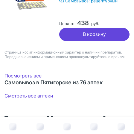
Самовывоз: рецептурный
438
Цена от
руб.
В корзину
Страница носит информационный характер о наличии препаратов.
Перед назначением и применением проконсультируйтесь с врачом
Посмотреть все
Самовывоз в Пятигорске из 76 аптек
Смотреть все аптеки
Документы Моксонидин таблетки
В корзину за
152
руб.
покрыт.плен.об. 0,2 мг 14 шт