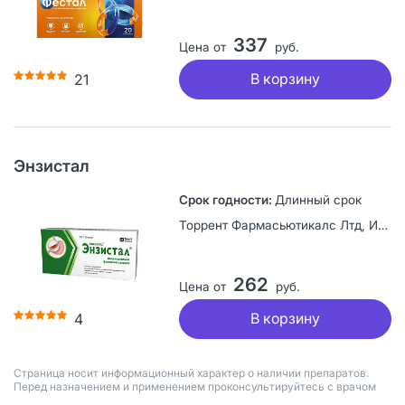
337
Цена от
руб.
В корзину
21
Энзистал
Длинный срок
Торрент Фармасьютикалс Лтд, Индия
262
Цена от
руб.
В корзину
4
Страница носит информационный характер о наличии препаратов.
Перед назначением и применением проконсультируйтесь с врачом