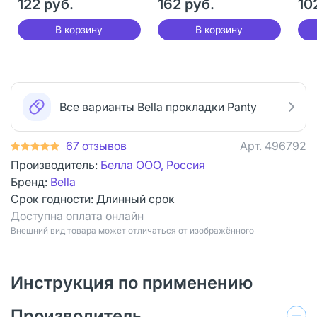
122 руб.
162 руб.
10
В корзину
В корзину
Все варианты Bella прокладки Panty
67 отзывов
Арт.
496792
Производитель:
Белла ООО, Россия
Бренд:
Bella
Срок годности:
Длинный срок
Доступна оплата онлайн
Bнешний вид товара может отличаться от изображённого
Инструкция по применению
Производитель