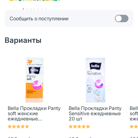
Сообщить о поступлении
Варианты
Bella Прокладки Panty
Bella Прокладки Panty
Bel
soft женские
Sensitive ежедневные
sof
ежедневные
20 шт
еж
гигиенические 20 шт
гиг