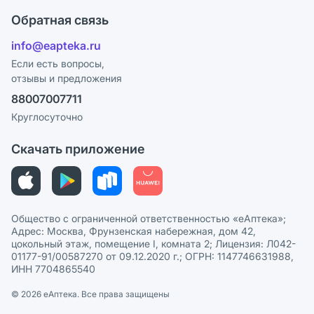
Что с моим заказом?
Оплата
Поставщики
Обратная связь
Ответы на вопросы
Отзывы
Лицензия
info@eapteka.ru
Блог
Программа СберСпасибо
Реклама на сайте
Если есть вопросы,
отзывы и предложения
Политика конфиденциальности
Ваши товары на ЕАПТЕКЕ
88007007711
Пользовательское соглашение
Сотрудничество для аптек
Круглосуточно
Политика рекомендаций
СМИ о нас
Скачать приложение
Этика и соответствие
Политика в отношении обработки персональных данных
Общество с ограниченной ответственностью «еАптека»;
Адрес: Москва, Фрунзенская набережная, дом 42,
цокольный этаж, помещение I, комната 2; Лицензия: Л042-
01177-91/00587270 от 09.12.2020 г.; ОГРН: 1147746631988,
ИНН 7704865540
© 2026 eАптека. Все права защищены