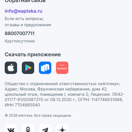
Обратная связь
Ответы на вопросы
Отзывы
Лицензия
info@eapteka.ru
Блог
Программа СберСпасибо
Реклама на сайте
Если есть вопросы,
отзывы и предложения
Политика конфиденциальности
Ваши товары на ЕАПТЕКЕ
88007007711
Пользовательское соглашение
Сотрудничество для аптек
Круглосуточно
Политика рекомендаций
СМИ о нас
Скачать приложение
Этика и соответствие
Политика в отношении обработки персональных данных
Общество с ограниченной ответственностью «еАптека»;
Адрес: Москва, Фрунзенская набережная, дом 42,
цокольный этаж, помещение I, комната 2; Лицензия: Л042-
01177-91/00587270 от 09.12.2020 г.; ОГРН: 1147746631988,
ИНН 7704865540
© 2026 eАптека. Все права защищены