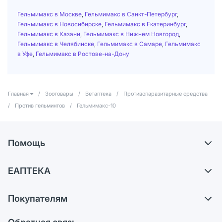
Гельмимакс в Москве
,
Гельмимакс в Санкт-Петербург
,
Гельмимакс в Новосибирске
,
Гельмимакс в Екатеринбург
,
Гельмимакс в Казани
,
Гельмимакс в Нижнем Новгород
,
Гельмимакс в Челябинске
,
Гельмимакс в Самаре
,
Гельмимакс
в Уфе
,
Гельмимакс в Ростове-на-Дону
Главная
/
Зоотовары
/
Ветаптека
/
Противопаразитарные средства
/
Против гельминтов
/
Гельмимакс-10
Помощь
Доставка
ЕАПТЕКА
Самовывоз из аптек
О компании
Обмен и возврат
Покупателям
Карьера
Что с моим заказом?
Оплата
Поставщики