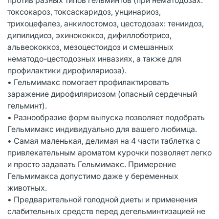
токсокароз, токсаскаридоз, унцинариоз,
трихоцефалез, анкилостомоз, цестодозах: тениидоз,
дипилидиоз, эхинококкоз, дифиллоботриоз,
альвеококкоз, мезоцестоидоз и смешанных
нематодо-цестодозных инвазиях, а также для
профилактики дирофиляриоза).
• Гельмимакс помогает профилактировать
заражение дирофиляриозом (опасный сердечный
гельминт).
• Разнообразие форм выпуска позволяет подобрать
Гельмимакс индивидуально для вашего любимца.
• Самая маленькая, делимая на 4 части таблетка с
привлекательным ароматом курочки позволяет легко
и просто задавать Гельмимакс. Примерение
Гельмимакса допустимо даже у беременных
животных.
• Предварительной голодной диеты и применения
слабительных средств перед дегельминтизацией не