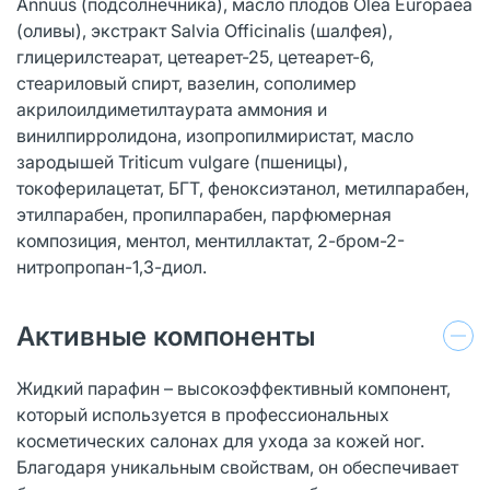
Annuus (подсолнечника), масло плодов Olea Europaea
(оливы), экстракт Salvia Officinalis (шалфея),
глицерилстеарат, цетеарет-25, цетеaрет-6,
стеариловый спирт, вазелин, сополимер
акрилоилдиметилтаурата аммония и
винилпирролидона, изопропилмиристат, масло
зародышей Triticum vulgare (пшеницы),
токоферилацетат, БГТ, феноксиэтанол, метилпарабен,
этилпарабен, пропилпарабен, парфюмерная
композиция, ментол, ментиллактат, 2-бром-2-
нитропропан-1,3-диол.
Активные компоненты
Жидкий парафин – высокоэффективный компонент,
который используется в профессиональных
косметических салонах для ухода за кожей ног.
Благодаря уникальным свойствам, он обеспечивает