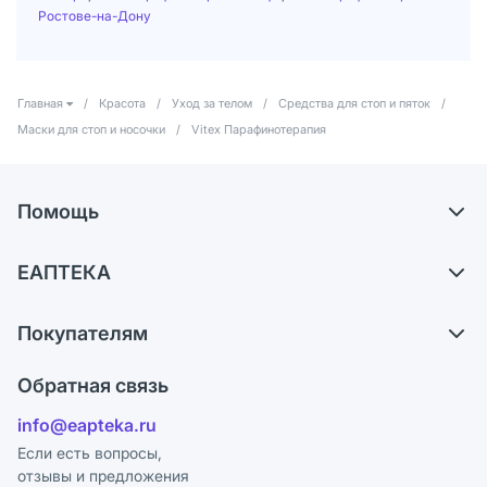
Ростове-на-Дону
Главная
/
Красота
/
Уход за телом
/
Средства для стоп и пяток
/
Маски для стоп и носочки
/
Vitex Парафинотерапия
Помощь
Доставка
ЕАПТЕКА
Самовывоз из аптек
О компании
Обмен и возврат
Покупателям
Карьера
Что с моим заказом?
Оплата
Поставщики
Обратная связь
Ответы на вопросы
Отзывы
Лицензия
info@eapteka.ru
Блог
Программа СберСпасибо
Реклама на сайте
Если есть вопросы,
отзывы и предложения
Политика конфиденциальности