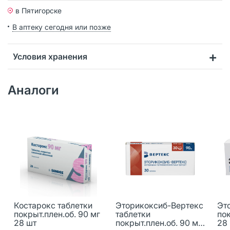
в Пятигорске
В аптеку сегодня или позже
Условия хранения
Аналоги
Костарокс таблетки
Эторикоксиб-Вертекс
Эт
покрыт.плен.об. 90 мг
таблетки
пок
28 шт
покрыт.плен.об. 90 мг
28