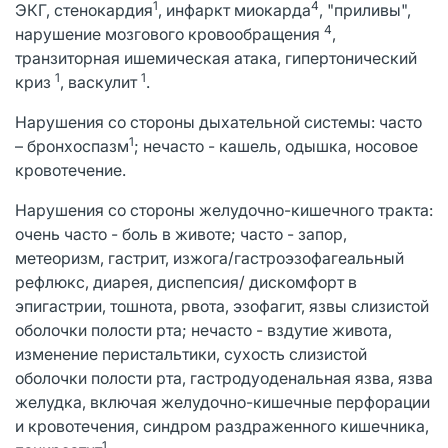
1
4
ЭКГ, стенокардия
, инфаркт миокарда
, "приливы",
4
нарушение мозгового кровообращения
,
транзиторная ишемическая атака, гипертонический
1
1
криз
, васкулит
.
Нарушения со стороны дыхательной системы: часто
1
– бронхоспазм
; нечасто - кашель, одышка, носовое
кровотечение.
Нарушения со стороны желудочно-кишечного тракта:
очень часто - боль в животе; часто - запор,
метеоризм, гастрит, изжога/гастроэзофагеальный
рефлюкс, диарея, диспепсия/ дискомфорт в
эпигастрии, тошнота, рвота, эзофагит, язвы слизистой
оболочки полости рта; нечасто - вздутие живота,
изменение перистальтики, сухость слизистой
оболочки полости рта, гастродуоденальная язва, язва
желудка, включая желудочно-кишечные перфорации
и кровотечения, синдром раздраженного кишечника,
1