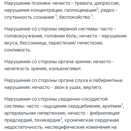
Нарушение психики: нечасто - тревога, депрессия,
1
нарушения концентрации, галлюцинации
; редко -
1
1
спутанность сознания
, беспокойство
.
Нарушение со стороны нервной системы: часто -
головокружение, головная боль; нечасто - нарушение
вкуса, бессонница, парестезия/ гипестезия,
сонливость.
Нарушения со стороны органа зрения: нечасто -
нечеткость зрения, конъюнктивит.
Нарушения со стороны органа слуха и лабиринтные
нарушения: нечасто - звон в ушах, вертиго.
Нарушения со стороны сердечно-сосудистой
1
системы: часто - ощущение сердцебиения, аритмия
,
артериальная гипертензия; нечасто - фибрилляция
1
предсердий, тахикардия
, хроническая сердечная
недостаточность, неспецифические изменения на