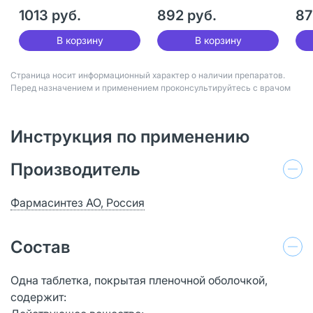
30 шт
1013 руб.
892 руб.
87
В корзину
В корзину
Страница носит информационный характер о наличии препаратов.
Перед назначением и применением проконсультируйтесь с врачом
Инструкция по применению
Производитель
Фармасинтез АО, Россия
Состав
Одна таблетка, покрытая пленочной оболочкой,
содержит: