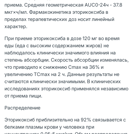
приема. Средняя геометрическая AUC0-24ч - 37.8
мкг×ч/мл. Фармакокинетика эторикоксиба в
пределах терапевтических доз носит линейный
характер.
При приеме эторикоксиба в дозе 120 мг во время
еды (еда с высоким содержанием жиров) не
наблюдалось клинически значимого влияния на
степень абсорбции. Скорость абсорбции изменялась,
что приводило к снижению Сmах на 36% и
увеличению TСmax на 2 ч. Данные результаты не
считаются клинически значимыми. В клинических
исследованиях эторикоксиб применялся независимо
от приема пищи.
Распределение
Эторикоксиб приблизительно на 92% связывается с
белками плазмы крови у человека при
концентрациях 0,05-5 мкг/мл. Объем распределения