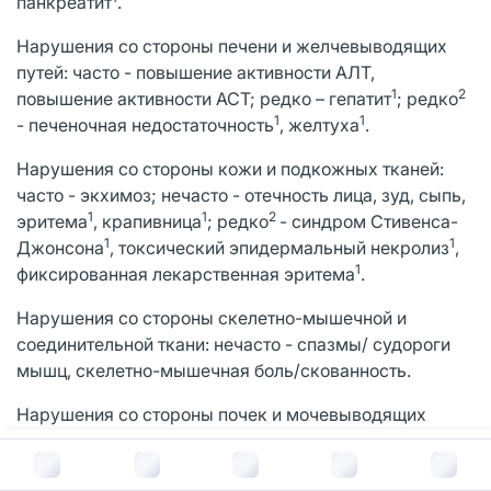
панкреатит
.
Нарушения со стороны печени и желчевыводящих
путей: часто - повышение активности АЛТ,
1
2
повышение активности ACT; редко – гепатит
; редко
1
1
- печеночная недостаточность
, желтуха
.
Нарушения со стороны кожи и подкожных тканей:
часто - экхимоз; нечасто - отечность лица, зуд, сыпь,
1
1
2
эритема
, крапивница
; редко
- синдром Стивенса-
1
1
Джонсона
, токсический эпидермальный некролиз
,
1
фиксированная лекарственная эритема
.
Нарушения со стороны скелетно-мышечной и
соединительной ткани: нечасто - спазмы/ судороги
мышц, скелетно-мышечная боль/скованность.
Нарушения со стороны почек и мочевыводящих
путей: нечасто - протеинурия, повышение креатинина
В корзину за
875
руб.
1
в сыворотке крови, почечная недостаточность
.