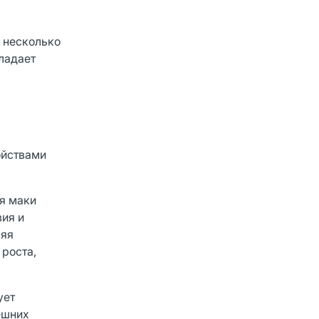
 несколько
ладает
ойствами
я маки
ия и
ряя
 роста,
ует
ешних