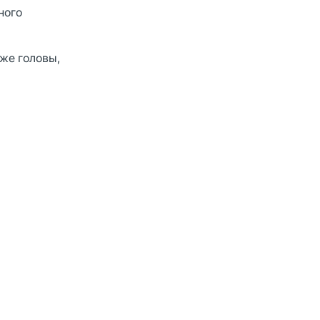
ного
е головы,