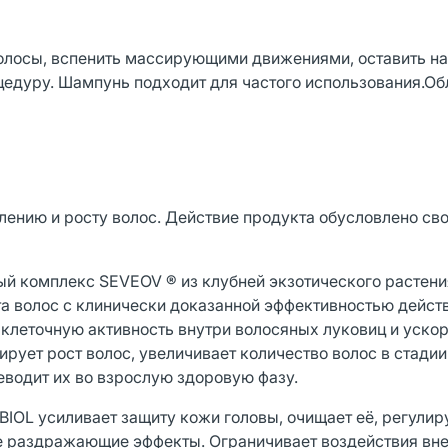
олосы, вспенить массирующими движениями, оставить на
цедуру. Шампунь подходит для частого использования.Об
лению и росту волос. Действие продукта обусловлено св
й комплекс SEVEOV ® из клубней экзотического растени
а волос с клинически доказанной эффективностью действ
 клеточную активность внутри волосяных луковиц и уско
ует рост волос, увеличивает количество волос в стадии
еводит их во взрослую здоровую фазу.
IOL усиливает защиту кожи головы, очищает её, регулир
ие раздражающие эффекты. Ограничивает воздействия вн