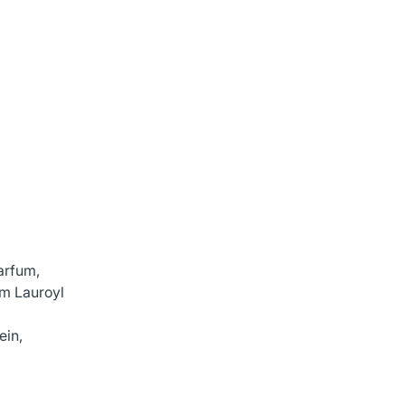
arfum,
um Lauroyl
ein,