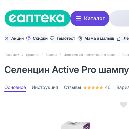
Каталог
Акции
Скидки
Гемотест
Мама и малыш
Ле
Главная
/
Красота
/
Волосы
/
Интенсивная косметика для волос
/
Сел
Селенцин Active Pro шампу
Основное
Инструкция
Отзывы
46
Вари