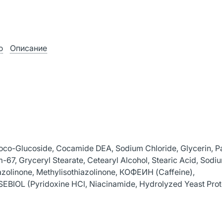
ю
Описание
oco-Glucoside, Cocamide DEA, Sodium Chloride, Glycerin, P
67, Gryceryl Stearate, Cetearyl Alcohol, Stearic Acid, Sodi
olinone, Methylisothiazolinone, КОФЕИН (Caffeine),
L (Pyridoxine HCl, Niacinamide, Hydrolyzed Yeast Prot