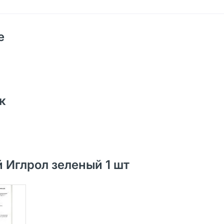
е
к
Иглрол зеленый 1 шт