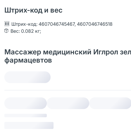
Штрих-код и вес
Штрих-код: 4607046745467, 4607046746518
Вес: 0.082 кг;
Массажер медицинский Иглрол зеле
фармацевтов