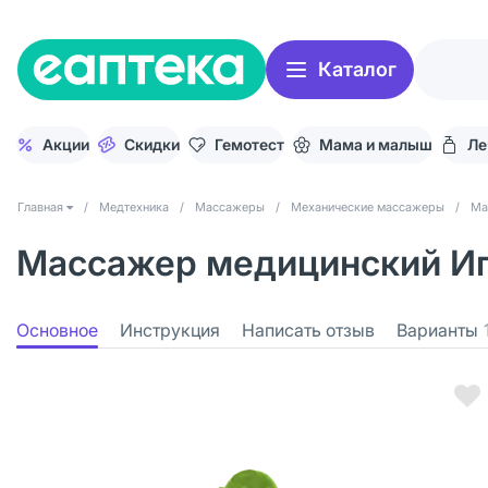
Каталог
Акции
Скидки
Гемотест
Мама и малыш
Ле
Главная
/
Медтехника
/
Массажеры
/
Механические массажеры
/
Ма
Массажер медицинский Иг
Основное
Инструкция
Написать отзыв
Варианты