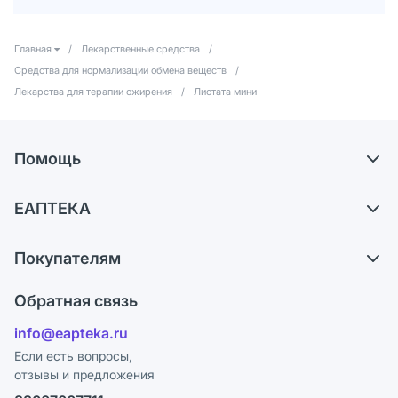
Главная
/
Лекарственные средства
/
Средства для нормализации обмена веществ
/
Лекарства для терапии ожирения
/
Листата мини
Помощь
Доставка
ЕАПТЕКА
Самовывоз из аптек
О компании
Обмен и возврат
Покупателям
Карьера
Что с моим заказом?
Оплата
Поставщики
Обратная связь
Ответы на вопросы
Отзывы
Лицензия
info@eapteka.ru
Блог
Программа СберСпасибо
Реклама на сайте
Если есть вопросы,
отзывы и предложения
Политика конфиденциальности
Ваши товары на ЕАПТЕКЕ