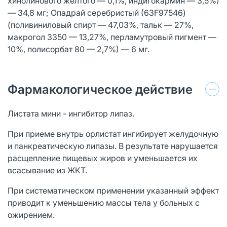
хинолинового желтого — 0,1%, индигокармин — 3,5%)
— 34,8 мг; Опадрай серебристый (63F97546)
(поливиниловый спирт — 47,03%, тальк — 27%,
макрогол 3350 — 13,27%, перламутровый пигмент —
10%, полисорбат 80 — 2,7%) — 6 мг.
Фармакологическое действие
Листата мини - ингибитор липаз.
При приеме внутрь орлистат ингибирует желудочную
и панкреатическую липазы. В результате нарушается
расщепление пищевых жиров и уменьшается их
всасывание из ЖКТ.
При систематическом применении указанный эффект
приводит к уменьшению массы тела у больных с
ожирением.