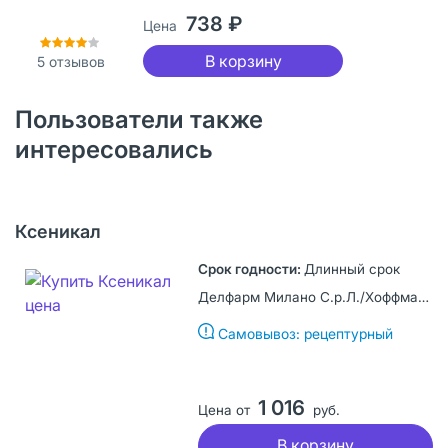
738 ₽
Цена
В корзину
5
отзывов
Пользователи также
интересовались
Ксеникал
Длинный срок
Делфарм Милано С.р.Л./Хоффманн ля Рош, Италия
Самовывоз: рецептурный
1 016
Цена от
руб.
В корзину